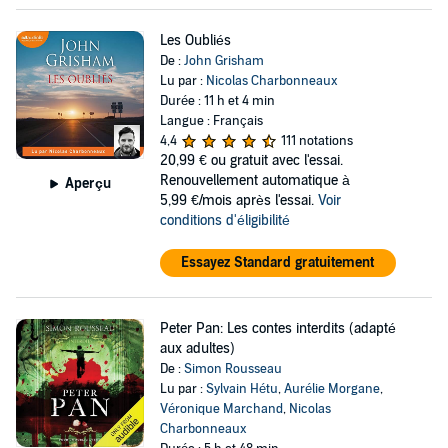
Les Oubliés
De :
John Grisham
Lu par :
Nicolas Charbonneaux
Durée : 11 h et 4 min
Langue : Français
4,4
111 notations
20,99 €
ou gratuit avec l'essai.
Renouvellement automatique à
Aperçu
5,99 €/mois après l'essai.
Voir
conditions d'éligibilité
Essayez Standard gratuitement
Peter Pan: Les contes interdits (adapté
aux adultes)
De :
Simon Rousseau
Lu par :
Sylvain Hétu
,
Aurélie Morgane
,
Véronique Marchand
,
Nicolas
Charbonneaux