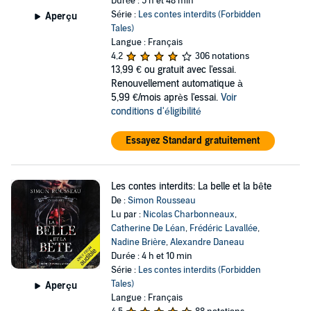
Durée : 5 h et 48 min
Série :
Les contes interdits (Forbidden
Aperçu
Tales)
Langue : Français
4,2
306 notations
13,99 €
ou gratuit avec l'essai.
Renouvellement automatique à
5,99 €/mois après l'essai.
Voir
conditions d'éligibilité
Essayez Standard gratuitement
Les contes interdits: La belle et la bête
De :
Simon Rousseau
Lu par :
Nicolas Charbonneaux
,
Catherine De Léan
,
Frédéric Lavallée
,
Nadine Brière
,
Alexandre Daneau
Durée : 4 h et 10 min
Série :
Les contes interdits (Forbidden
Tales)
Aperçu
Langue : Français