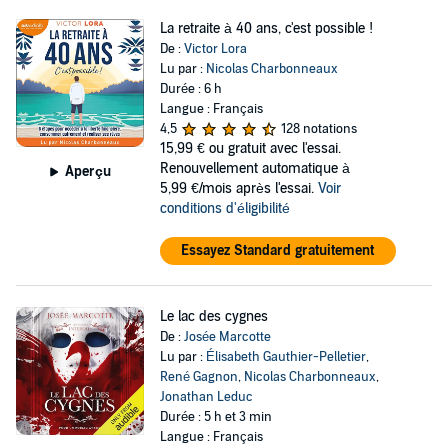
La retraite à 40 ans, c'est possible !
De :
Victor Lora
Lu par :
Nicolas Charbonneaux
Durée : 6 h
Langue : Français
4,5
128 notations
15,99 €
ou gratuit avec l'essai.
Renouvellement automatique à
Aperçu
5,99 €/mois après l'essai.
Voir
conditions d'éligibilité
Essayez Standard gratuitement
Le lac des cygnes
De :
Josée Marcotte
Lu par :
Élisabeth Gauthier-Pelletier
,
René Gagnon
,
Nicolas Charbonneaux
,
Jonathan Leduc
Durée : 5 h et 3 min
Langue : Français