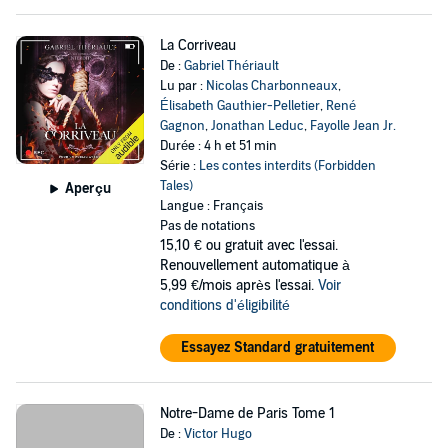
La Corriveau
De :
Gabriel Thériault
Lu par :
Nicolas Charbonneaux
,
Élisabeth Gauthier-Pelletier
,
René
Gagnon
,
Jonathan Leduc
,
Fayolle Jean Jr.
Durée : 4 h et 51 min
Série :
Les contes interdits (Forbidden
Tales)
Aperçu
Langue : Français
Pas de notations
15,10 €
ou gratuit avec l'essai.
Renouvellement automatique à
5,99 €/mois après l'essai.
Voir
conditions d'éligibilité
Essayez Standard gratuitement
Notre-Dame de Paris Tome 1
De :
Victor Hugo