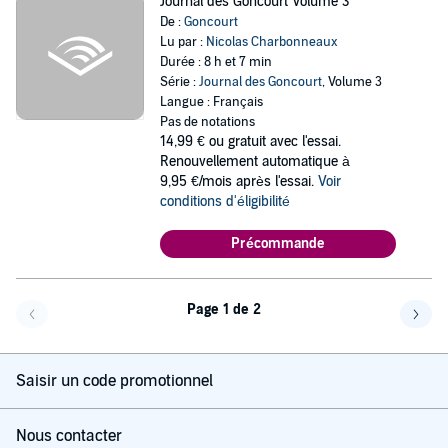
Journal des Goncourt Volume 3
De :
Goncourt
Lu par :
Nicolas Charbonneaux
Durée : 8 h et 7 min
Série :
Journal des Goncourt
, Volume 3
Langue : Français
Pas de notations
14,99 €
ou gratuit avec l'essai.
Renouvellement automatique à
9,95 €/mois après l'essai.
Voir
conditions d'éligibilité
Précommande
Page 1 de 2
Page précédente
Page 
Saisir un code promotionnel
Nous contacter