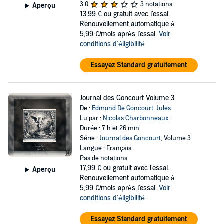
3,0
3 notations
Aperçu
13,99 €
ou gratuit avec l'essai.
Renouvellement automatique à
5,99 €/mois après l'essai.
Voir
conditions d'éligibilité
Essayez Standard gratuitement
Journal des Goncourt Volume 3
De :
Edmond De Goncourt
,
Jules
Lu par :
Nicolas Charbonneaux
Durée : 7 h et 26 min
Série :
Journal des Goncourt
, Volume 3
Langue : Français
Pas de notations
17,99 €
ou gratuit avec l'essai.
Aperçu
Renouvellement automatique à
5,99 €/mois après l'essai.
Voir
conditions d'éligibilité
Essayez Standard gratuitement