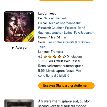
La Corriveau
De :
Gabriel Thériault
Lu par :
Nicolas Charbonneaux
,
Élisabeth Gauthier-Pelletier
,
René
Gagnon
,
Jonathan Leduc
,
Fayolle Jean Jr.
Durée : 4 h et 51 min
Série :
Les contes interdits (Forbidden
Tales)
Aperçu
Langue : Français
4,6
5 notations
15,10 €
ou gratuit avec l'essai.
Renouvellement automatique à
5,99 €/mois après l'essai.
Voir
conditions d'éligibilité
Essayez Standard gratuitement
À travers l'hémisphère sud, ou Mon
second voyage autour du monde