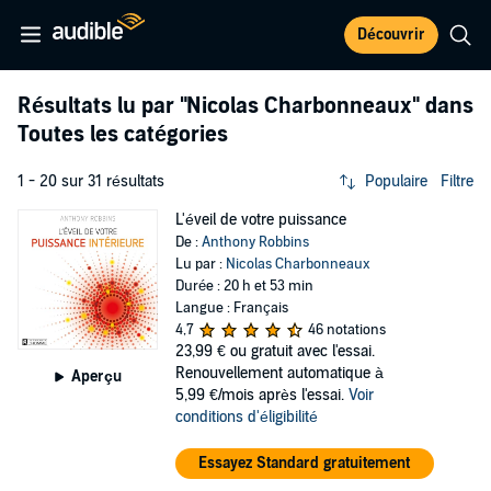
Découvrir
Résultats lu par
"Nicolas Charbonneaux"
dans
Toutes les catégories
1 - 20 sur 31 résultats
Populaire
Filtre
L'éveil de votre puissance
De :
Anthony Robbins
Lu par :
Nicolas Charbonneaux
Durée : 20 h et 53 min
Langue : Français
4,7
46 notations
23,99 €
ou gratuit avec l'essai.
Renouvellement automatique à
Aperçu
5,99 €/mois après l'essai.
Voir
conditions d'éligibilité
Essayez Standard gratuitement