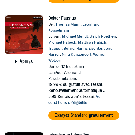
Doktor Faustus
De :
Thomas Mann
,
Leonhard
Koppelmann
Lu par :
Michael Mendl
,
Ulrich Noethen
,
Michael Habeck
,
Matthias Habich
,
Traugott Buhre
,
Hanns Zischler
,
Jens
Harzer
,
Nina Kunzendorf
,
Werner
Wölbern
Aperçu
Durée : 12 h et 54 min
Langue : Allemand
Pas de notations
19,99 €
ou gratuit avec l'essai.
Renouvellement automatique à
5,99 €/mois après l'essai.
Voir
conditions d'éligibilité
Essayez Standard gratuitement