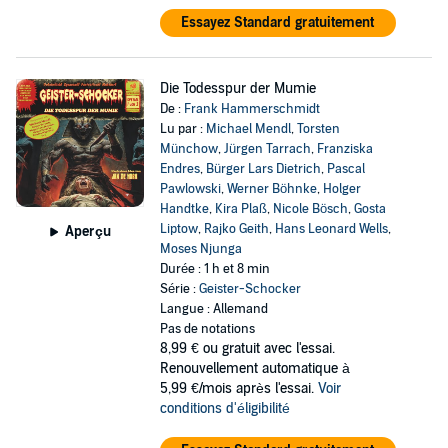
Essayez Standard gratuitement
Die Todesspur der Mumie
De :
Frank Hammerschmidt
Lu par :
Michael Mendl
,
Torsten
Münchow
,
Jürgen Tarrach
,
Franziska
Endres
,
Bürger Lars Dietrich
,
Pascal
Pawlowski
,
Werner Böhnke
,
Holger
Handtke
,
Kira Plaß
,
Nicole Bösch
,
Gosta
Liptow
,
Rajko Geith
,
Hans Leonard Wells
,
Aperçu
Moses Njunga
Durée : 1 h et 8 min
Série :
Geister-Schocker
Langue : Allemand
Pas de notations
8,99 €
ou gratuit avec l'essai.
Renouvellement automatique à
5,99 €/mois après l'essai.
Voir
conditions d'éligibilité