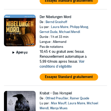
Essayez Standard gratuitement
Der Nibelungen Mord
De :
Bernd Grashoff
Lu par :
Laura Maire
,
Philipp Moog
,
Gernot Duda
,
Michael Mendl
Durée : 1 h et 33 min
Langue : Allemand
Pas de notations
10,45 €
ou gratuit avec l'essai.
Aperçu
Renouvellement automatique à
5,99 €/mois après l'essai.
Voir
conditions d'éligibilité
Essayez Standard gratuitement
Krabat - Das Hörspiel
De :
Otfried Preußler
,
Rainer Quade
Lu par :
Max Mauff
,
Laura Maire
,
Michael
Mendl
,
Wanja Mues