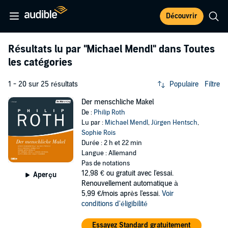
Découvrir
Résultats lu par
"Michael Mendl"
dans Toutes
les catégories
1 - 20 sur 25 résultats
Populaire
Filtre
Der menschliche Makel
De :
Philip Roth
Lu par :
Michael Mendl
,
Jürgen Hentsch
,
Sophie Rois
Durée : 2 h et 22 min
Langue : Allemand
Pas de notations
12,98 €
ou gratuit avec l'essai.
Aperçu
Renouvellement automatique à
5,99 €/mois après l'essai.
Voir
conditions d'éligibilité
Essayez Standard gratuitement