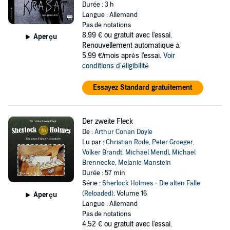
Durée : 3 h
Langue : Allemand
Pas de notations
8,99 €
ou gratuit avec l'essai.
Aperçu
Renouvellement automatique à
5,99 €/mois après l'essai.
Voir
conditions d'éligibilité
Essayez Standard gratuitement
Der zweite Fleck
De :
Arthur Conan Doyle
Lu par :
Christian Rode
,
Peter Groeger
,
Volker Brandt
,
Michael Mendl
,
Michael
Brennecke
,
Melanie Manstein
Durée : 57 min
Série :
Sherlock Holmes - Die alten Fälle
(Reloaded)
, Volume 16
Aperçu
Langue : Allemand
Pas de notations
4,52 €
ou gratuit avec l'essai.