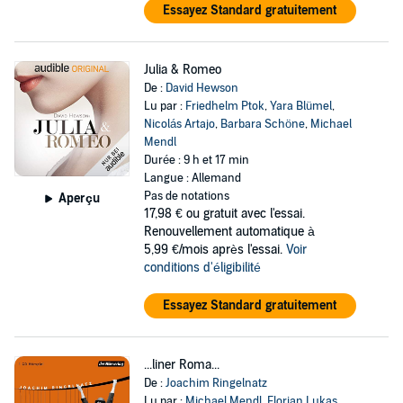
Essayez Standard gratuitement
Julia & Romeo
De :
David Hewson
Lu par :
Friedhelm Ptok
,
Yara Blümel
,
Nicolás Artajo
,
Barbara Schöne
,
Michael
Mendl
Durée : 9 h et 17 min
Langue : Allemand
Pas de notations
Aperçu
17,98 €
ou gratuit avec l'essai.
Renouvellement automatique à
5,99 €/mois après l'essai.
Voir
conditions d'éligibilité
Essayez Standard gratuitement
...liner Roma...
De :
Joachim Ringelnatz
Lu par :
Michael Mendl
,
Florian Lukas
,