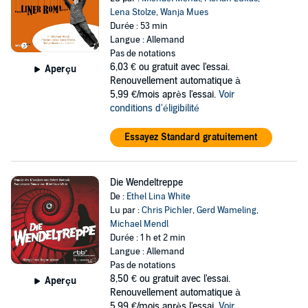
Lena Stolze
,
Wanja Mues
Durée : 53 min
Langue : Allemand
Pas de notations
6,03 €
ou gratuit avec l'essai.
Aperçu
Renouvellement automatique à
5,99 €/mois après l'essai.
Voir
conditions d'éligibilité
Essayez Standard gratuitement
Die Wendeltreppe
De :
Ethel Lina White
Lu par :
Chris Pichler
,
Gerd Wameling
,
Michael Mendl
Durée : 1 h et 2 min
Langue : Allemand
Pas de notations
8,50 €
ou gratuit avec l'essai.
Aperçu
Renouvellement automatique à
5,99 €/mois après l'essai.
Voir