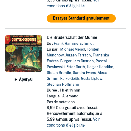
5,99 €/mois après l'essai.
Voir
conditions d'éligibilité
Essayez Standard gratuitement
Die Bruderschaft der Mumie
De :
Frank Hammerschmidt
Lu par :
Michael Mendl
,
Torsten
Münchow
,
Jürgen Tarrach
,
Franziska
Endres
,
Bürger Lars Dietrich
,
Pascal
Pawlowski
,
Ester Barth
,
Holger Handtke
,
Stefan Brentle
,
Sandra Evans
,
Alexx
Grimm
,
Rajko Geith
,
Gosta Liptow
,
Aperçu
Stephan Hoffmann
Durée : 1 h et 14 min
Langue : Allemand
Pas de notations
8,99 €
ou gratuit avec l'essai.
Renouvellement automatique à
5,99 €/mois après l'essai.
Voir
conditions d'éligibilité