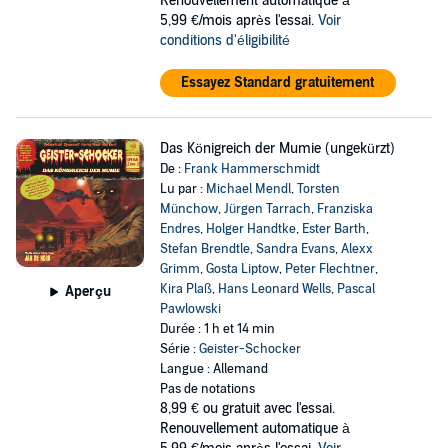
Renouvellement automatique à
5,99 €/mois après l'essai.
Voir
conditions d'éligibilité
Essayez Standard gratuitement
Das Königreich der Mumie (ungekürzt)
De :
Frank Hammerschmidt
Lu par :
Michael Mendl
,
Torsten
Münchow
,
Jürgen Tarrach
,
Franziska
Endres
,
Holger Handtke
,
Ester Barth
,
Stefan Brendtle
,
Sandra Evans
,
Alexx
Grimm
,
Gosta Liptow
,
Peter Flechtner
,
Kira Plaß
,
Hans Leonard Wells
,
Pascal
Aperçu
Pawlowski
Durée : 1 h et 14 min
Série :
Geister-Schocker
Langue : Allemand
Pas de notations
8,99 €
ou gratuit avec l'essai.
Renouvellement automatique à