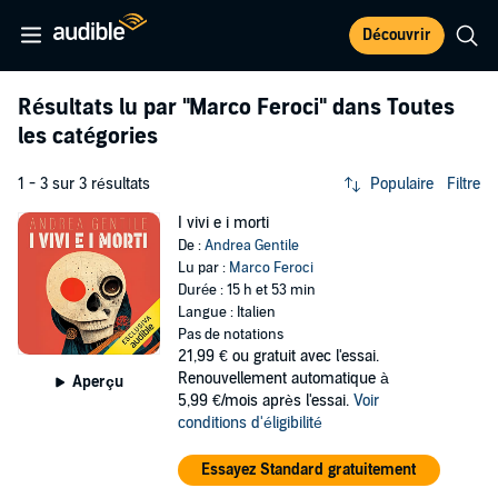
Découvrir
Résultats lu par
"Marco Feroci"
dans Toutes
les catégories
1 - 3 sur 3 résultats
Populaire
Filtre
I vivi e i morti
De :
Andrea Gentile
Lu par :
Marco Feroci
Durée : 15 h et 53 min
Langue : Italien
Pas de notations
21,99 €
ou gratuit avec l'essai.
Renouvellement automatique à
Aperçu
5,99 €/mois après l'essai.
Voir
conditions d'éligibilité
Essayez Standard gratuitement