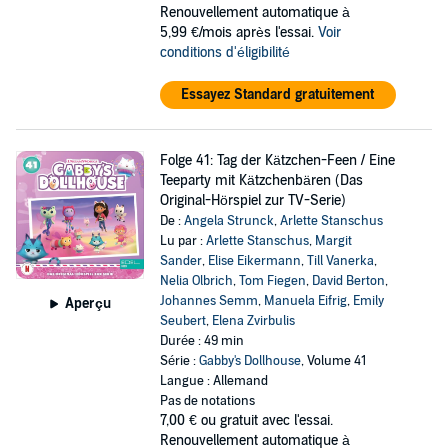
Renouvellement automatique à
5,99 €/mois après l'essai.
Voir
conditions d'éligibilité
Essayez Standard gratuitement
Folge 41: Tag der Kätzchen-Feen / Eine
Teeparty mit Kätzchenbären (Das
Original-Hörspiel zur TV-Serie)
De :
Angela Strunck
,
Arlette Stanschus
Lu par :
Arlette Stanschus
,
Margit
Sander
,
Elise Eikermann
,
Till Vanerka
,
Nelia Olbrich
,
Tom Fiegen
,
David Berton
,
Johannes Semm
,
Manuela Eifrig
,
Emily
Aperçu
Seubert
,
Elena Zvirbulis
Durée : 49 min
Série :
Gabby's Dollhouse
, Volume 41
Langue : Allemand
Pas de notations
7,00 €
ou gratuit avec l'essai.
Renouvellement automatique à