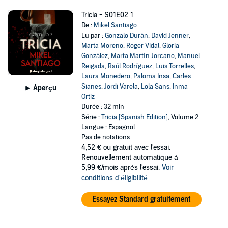
Tricia - S01E02 1
De :
Mikel Santiago
Lu par :
Gonzalo Durán
,
David Jenner
,
Marta Moreno
,
Roger Vidal
,
Gloria
González
,
Marta Martín Jorcano
,
Manuel
Reigada
,
Raúl Rodríguez
,
Luis Torrelles
,
Laura Monedero
,
Paloma Insa
,
Carles
Sianes
,
Jordi Varela
,
Lola Sans
,
Inma
Aperçu
Ortiz
Durée : 32 min
Série :
Tricia [Spanish Edition]
, Volume 2
Langue : Espagnol
Pas de notations
4,52 €
ou gratuit avec l'essai.
Renouvellement automatique à
5,99 €/mois après l'essai.
Voir
conditions d'éligibilité
Essayez Standard gratuitement