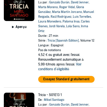
Lu par :
Gonzalo Durán
,
David Jenner
,
Marta Moreno
,
Roger Vidal
,
Gloria
González
,
Marta Martín Jorcano
,
Manuel
Reigada
,
Raúl Rodríguez
,
Luis Torrelles
,
Laura Monedero
,
Paloma Insa
,
Carles
Sianes
,
Jordi Varela
,
Lola Sans
,
Inma
Aperçu
Ortiz
Durée : 27 min
Série :
Tricia [Spanish Edition]
, Volume 12
Langue : Espagnol
Pas de notations
4,52 €
ou gratuit avec l'essai.
Renouvellement automatique à
5,99 €/mois après l'essai.
Voir
conditions d'éligibilité
Essayez Standard gratuitement
Tricia - S01E13 1
De :
Mikel Santiago
Lu par :
Gonzalo Durán
,
David Jenner
,