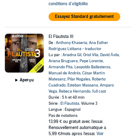
conditions d'éligibilité
Essayez Standard gratuitement
El Flautista III
De :
Anthony Khaseria
,
Ana Esther
Rodríguez Liébana - traductor
Lu par :
Ariadna Gil
,
Oriol Vila
,
David Ávila
,
Ariana Bruguera
,
Pepe Lorente
,
Armando Pita
,
Leopoldo Ballesteros
,
Manuel de Andrés
,
César Martín
Matesanz
,
Pilar Nogales
,
Roberto
Aperçu
Cuadrado
,
Esteban Massana
,
Amparo
Vega
,
Rebeca Hernando
,
full cast
Durée : 5 h et 40 min
Série :
El Flautista
, Volume 3
Langue : Espagnol
Pas de notations
13,99 €
ou gratuit avec l'essai.
Renouvellement automatique à
5,99 €/mois après l'essai.
Voir