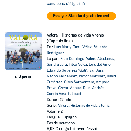
conditions d'éligibilité
Essayez Standard gratuitement
Valora - Historias de vida y tenis
(Capítulo final)
De :
Luis Marty
,
Titxu Vélez
,
Eduardo
Rodríguez
Lu par :
Fran Domingo
,
Valero Abadanes
,
Sandra Jara
,
Titxu Vélez
,
Luis del Amo
,
Eduardo Gutiérrez "Guti"
,
Iván Jara
,
Nacho Fernández
,
Víctor Martínez
,
David
Aperçu
Gutiérrez
,
Silvia Sarmentera
,
Amparo
Bravo
,
Óscar Manuel Ruiz
,
Andrés
García Vera
,
full cast
Durée : 27 min
Série :
Valora. Historias de vida y tenis
,
Volume 2
Langue : Espagnol
Pas de notations
6,03 €
ou gratuit avec l'essai.