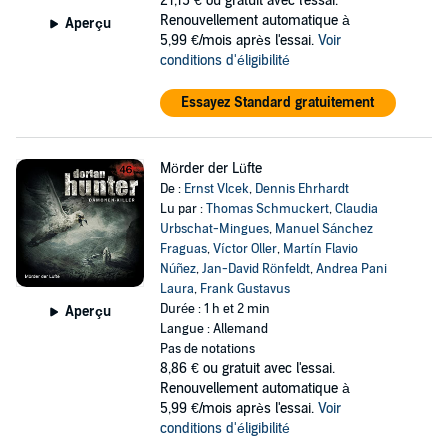
21,15 €
ou gratuit avec l'essai.
Renouvellement automatique à
Aperçu
5,99 €/mois après l'essai.
Voir
conditions d'éligibilité
Essayez Standard gratuitement
Mörder der Lüfte
De :
Ernst Vlcek
,
Dennis Ehrhardt
Lu par :
Thomas Schmuckert
,
Claudia
Urbschat-Mingues
,
Manuel Sánchez
Fraguas
,
Víctor Oller
,
Martín Flavio
Núñez
,
Jan-David Rönfeldt
,
Andrea Pani
Laura
,
Frank Gustavus
Durée : 1 h et 2 min
Aperçu
Langue : Allemand
Pas de notations
8,86 €
ou gratuit avec l'essai.
Renouvellement automatique à
5,99 €/mois après l'essai.
Voir
conditions d'éligibilité