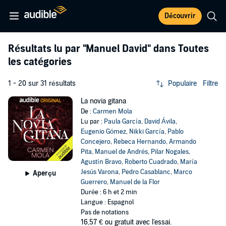
Découvrir
Résultats lu par
"Manuel David"
dans Toutes
les catégories
1 - 20 sur 31 résultats
Populaire
Filtre
La novia gitana
De :
Carmen Mola
Lu par :
Paula García
,
David Ávila
,
Eugenio Gómez
,
Nikki García
,
Pablo
Concejero
,
Rebeca Hernando
,
Armando
Pita
,
Manuel de Andrés
,
Pilar Nogales
,
Agustín Bravo
,
Roberto Cuadrado
,
María
Jesús Varona
,
Pedro Casablanc
,
Marco
Aperçu
Guerrero
,
Manuel de la Flor
Durée : 6 h et 2 min
Langue : Espagnol
Pas de notations
16,57 €
ou gratuit avec l'essai.