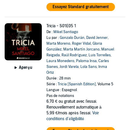
Essayez Standard gratuitement
Tricia - S01E05 1
De :
Mikel Santiago
Lu par :
Gonzalo Durán
,
David Jenner
,
Marta Moreno
,
Roger Vidal
,
Gloria
González
,
Marta Martín Jorcano
,
Manuel
Reigada
,
Raúl Rodríguez
,
Luis Torrelles
,
Laura Monedero
,
Paloma Insa
,
Carles
Sianes
,
Jordi Varela
,
Lola Sans
,
Inma
Aperçu
Ortiz
Durée : 28 min
Série :
Tricia [Spanish Edition]
, Volume 5
Langue : Espagnol
Pas de notations
6,70 €
ou gratuit avec l'essai.
Renouvellement automatique à
5,99 €/mois après l'essai.
Voir
conditions d'éligibilité