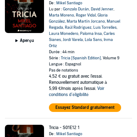
De :
Mikel Santiago
Lu par :
Gonzalo Durán
,
David Jenner
,
Marta Moreno
,
Roger Vidal
,
Gloria
González
,
Marta Martín Jorcano
,
Manuel
Reigada
,
Raúl Rodríguez
,
Luis Torrelles
,
Laura Monedero
,
Paloma Insa
,
Carles
Sianes
,
Jordi Varela
,
Lola Sans
,
Inma
Aperçu
Ortiz
Durée : 44 min
Série :
Tricia [Spanish Edition]
, Volume 9
Langue : Espagnol
Pas de notations
4,52 €
ou gratuit avec l'essai.
Renouvellement automatique à
5,99 €/mois après l'essai.
Voir
conditions d'éligibilité
Essayez Standard gratuitement
Tricia - S01E12 1
De :
Mikel Santiago