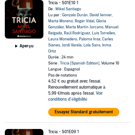
Tricia - S01E10 1
De :
Mikel Santiago
Lu par :
Gonzalo Durán
,
David Jenner
,
Marta Moreno
,
Roger Vidal
,
Gloria
González
,
Marta Martín Jorcano
,
Manuel
Reigada
,
Raúl Rodríguez
,
Luis Torrelles
,
Laura Monedero
,
Paloma Insa
,
Carles
Sianes
,
Jordi Varela
,
Lola Sans
,
Inma
Aperçu
Ortiz
Durée : 24 min
Série :
Tricia [Spanish Edition]
, Volume 10
Langue : Espagnol
Pas de notations
4,52 €
ou gratuit avec l'essai.
Renouvellement automatique à
5,99 €/mois après l'essai.
Voir
conditions d'éligibilité
Essayez Standard gratuitement
Tricia - S01E09 1