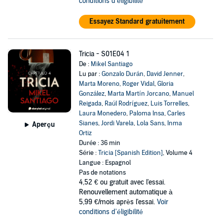
conditions d'éligibilité
Essayez Standard gratuitement
Tricia - S01E04 1
De :
Mikel Santiago
Lu par :
Gonzalo Durán
,
David Jenner
,
Marta Moreno
,
Roger Vidal
,
Gloria
González
,
Marta Martín Jorcano
,
Manuel
Reigada
,
Raúl Rodríguez
,
Luis Torrelles
,
Laura Monedero
,
Paloma Insa
,
Carles
Sianes
,
Jordi Varela
,
Lola Sans
,
Inma
Aperçu
Ortiz
Durée : 36 min
Série :
Tricia [Spanish Edition]
, Volume 4
Langue : Espagnol
Pas de notations
4,52 €
ou gratuit avec l'essai.
Renouvellement automatique à
5,99 €/mois après l'essai.
Voir
conditions d'éligibilité