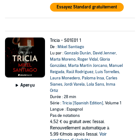
Essayez Standard gratuitement
Tricia - S01E01 1
De :
Mikel Santiago
Lu par :
Gonzalo Durán
,
David Jenner
,
Marta Moreno
,
Roger Vidal
,
Gloria
González
,
Marta Martín Jorcano
,
Manuel
Reigada
,
Raúl Rodríguez
,
Luis Torrelles
,
Laura Monedero
,
Paloma Insa
,
Carles
Sianes
,
Jordi Varela
,
Lola Sans
,
Inma
Aperçu
Ortiz
Durée : 28 min
Série :
Tricia [Spanish Edition]
, Volume 1
Langue : Espagnol
Pas de notations
4,52 €
ou gratuit avec l'essai.
Renouvellement automatique à
5,99 €/mois après l'essai.
Voir