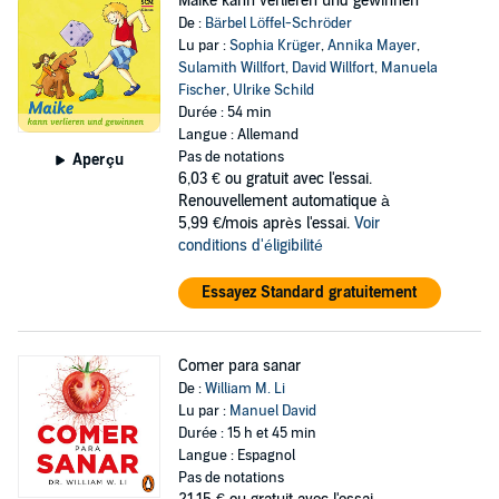
Maike kann verlieren und gewinnen
De :
Bärbel Löffel-Schröder
Lu par :
Sophia Krüger
,
Annika Mayer
,
Sulamith Willfort
,
David Willfort
,
Manuela
Fischer
,
Ulrike Schild
Durée : 54 min
Langue : Allemand
Pas de notations
Aperçu
6,03 €
ou gratuit avec l'essai.
Renouvellement automatique à
5,99 €/mois après l'essai.
Voir
conditions d'éligibilité
Essayez Standard gratuitement
Comer para sanar
De :
William M. Li
Lu par :
Manuel David
Durée : 15 h et 45 min
Langue : Espagnol
Pas de notations