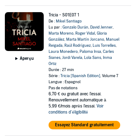
Tricia - S01E07 1
De :
Mikel Santiago
Lu par :
Gonzalo Durán
,
David Jenner
,
Marta Moreno
,
Roger Vidal
,
Gloria
González
,
Marta Martín Jorcano
,
Manuel
Reigada
,
Raúl Rodríguez
,
Luis Torrelles
,
Laura Monedero
,
Paloma Insa
,
Carles
Sianes
,
Jordi Varela
,
Lola Sans
,
Inma
Aperçu
Ortiz
Durée : 27 min
Série :
Tricia [Spanish Edition]
, Volume 7
Langue : Espagnol
Pas de notations
6,70 €
ou gratuit avec l'essai.
Renouvellement automatique à
5,99 €/mois après l'essai.
Voir
conditions d'éligibilité
Essayez Standard gratuitement