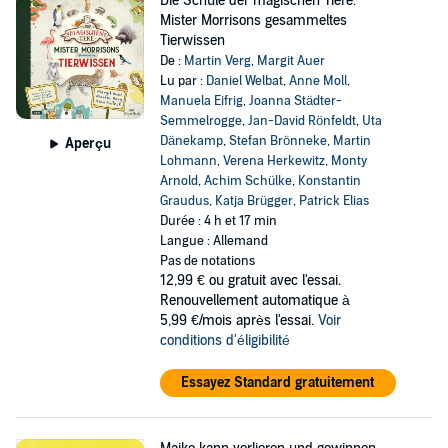
Die Schule der magischen Tiere:
Mister Morrisons gesammeltes
Tierwissen
De :
Martin Verg
,
Margit Auer
Lu par :
Daniel Welbat
,
Anne Moll
,
Manuela Eifrig
,
Joanna Städter-
Semmelrogge
,
Jan-David Rönfeldt
,
Uta
Dänekamp
,
Stefan Brönneke
,
Martin
Aperçu
Lohmann
,
Verena Herkewitz
,
Monty
Arnold
,
Achim Schülke
,
Konstantin
Graudus
,
Katja Brügger
,
Patrick Elias
Durée : 4 h et 17 min
Langue : Allemand
Pas de notations
12,99 €
ou gratuit avec l'essai.
Renouvellement automatique à
5,99 €/mois après l'essai.
Voir
conditions d'éligibilité
Essayez Standard gratuitement