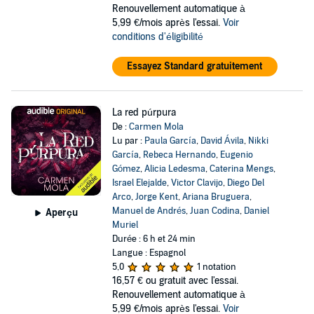
Renouvellement automatique à
5,99 €/mois après l'essai.
Voir
conditions d'éligibilité
Essayez Standard gratuitement
La red púrpura
De :
Carmen Mola
Lu par :
Paula García
,
David Ávila
,
Nikki
García
,
Rebeca Hernando
,
Eugenio
Gómez
,
Alicia Ledesma
,
Caterina Mengs
,
Israel Elejalde
,
Victor Clavijo
,
Diego Del
Arco
,
Jorge Kent
,
Ariana Bruguera
,
Manuel de Andrés
,
Juan Codina
,
Daniel
Aperçu
Muriel
Durée : 6 h et 24 min
Langue : Espagnol
5,0
1 notation
16,57 €
ou gratuit avec l'essai.
Renouvellement automatique à
5,99 €/mois après l'essai.
Voir