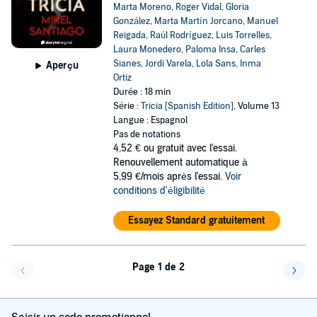
Marta Moreno
,
Roger Vidal
,
Gloria
González
,
Marta Martín Jorcano
,
Manuel
Reigada
,
Raúl Rodríguez
,
Luis Torrelles
,
Laura Monedero
,
Paloma Insa
,
Carles
Sianes
,
Jordi Varela
,
Lola Sans
,
Inma
Aperçu
Ortiz
Durée : 18 min
Série :
Tricia [Spanish Edition]
, Volume 13
Langue : Espagnol
Pas de notations
4,52 €
ou gratuit avec l'essai.
Renouvellement automatique à
5,99 €/mois après l'essai.
Voir
conditions d'éligibilité
Essayez Standard gratuitement
Page 1 de 2
Page précédente
Page 