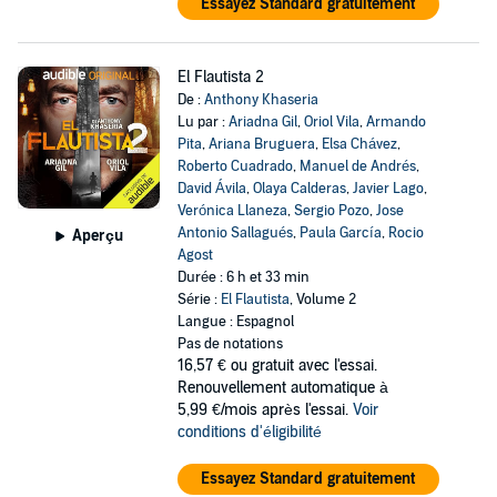
Essayez Standard gratuitement
El Flautista 2
De :
Anthony Khaseria
Lu par :
Ariadna Gil
,
Oriol Vila
,
Armando
Pita
,
Ariana Bruguera
,
Elsa Chávez
,
Roberto Cuadrado
,
Manuel de Andrés
,
David Ávila
,
Olaya Calderas
,
Javier Lago
,
Verónica Llaneza
,
Sergio Pozo
,
Jose
Antonio Sallagués
,
Paula García
,
Rocio
Aperçu
Agost
Durée : 6 h et 33 min
Série :
El Flautista
, Volume 2
Langue : Espagnol
Pas de notations
16,57 €
ou gratuit avec l'essai.
Renouvellement automatique à
5,99 €/mois après l'essai.
Voir
conditions d'éligibilité
Essayez Standard gratuitement