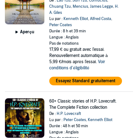
De :
Lao Tzu
,
Sun Tzu
,
Confucius
,
Chuang Tzu
,
Mencius
,
James Legge
,
H.
A. Giles
Lu par :
Kenneth Elliot
,
Alfred Costa
,
Peter Coates
Durée : 8 h et 39 min
Aperçu
Langue : Anglais
Pas de notations
17,99 €
ou gratuit avec l'essai.
Renouvellement automatique à
5,99 €/mois après l'essai.
Voir
conditions d'éligibilité
Essayez Standard gratuitement
60+ Classic stories of H.P. Lovecraft.
The Complete Fiction collection
De :
H.P. Lovecraft
Lu par :
Peter Coates
,
Kenneth Elliot
Durée : 48 h et 50 min
Langue : Anglais