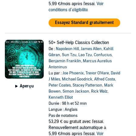
5,99 €/mois après l'essai.
Voir
conditions d'éligibilité
Essayez Standard gratuitement
50+ Self-Help Classics Collection
De :
Napoleon Hill
,
James Allen
,
Kahlil
Gibran
,
Sun Tzu
,
Lao Tzu
,
Confucius
,
Benjamin Franklin
,
Marcus Aurelius
Antoninus
Lu par :
Joe Phoenix
,
Trevor O'Hare
,
David
J Miles
,
Michael Goodrick
,
Alfred Costa
,
Peter Coates
,
Stacey Patterson
,
Mark
Aperçu
Bowen
,
Simon Jackson
,
Rick Walz
,
Kenneth Elliot
Durée : 98 h et 52 min
Langue : Anglais
Pas de notations
53,29 €
ou gratuit avec l'essai.
Renouvellement automatique à
5,99 €/mois après l'essai.
Voir