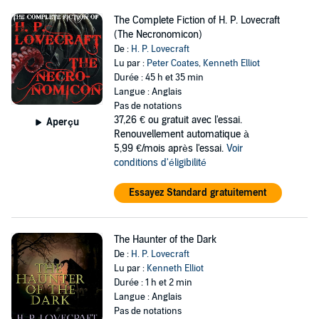
The Complete Fiction of H. P. Lovecraft
(The Necronomicon)
De :
H. P. Lovecraft
Lu par :
Peter Coates
,
Kenneth Elliot
Durée : 45 h et 35 min
Langue : Anglais
Pas de notations
37,26 €
ou gratuit avec l'essai.
Aperçu
Renouvellement automatique à
5,99 €/mois après l'essai.
Voir
conditions d'éligibilité
Essayez Standard gratuitement
The Haunter of the Dark
De :
H. P. Lovecraft
Lu par :
Kenneth Elliot
Durée : 1 h et 2 min
Langue : Anglais
Pas de notations