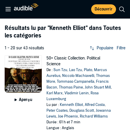
Découvrir
Résultats lu par
"Kenneth Elliot"
dans Toutes
les catégories
1 - 20 sur 43 résultats
Populaire
Filtre
50+ Classic Collection. Political
Science
De :
Sun Tzu
,
Lao Tzu
,
Plato
,
Marcus
Aurelius
,
Niccolo Machiavelli
,
Thomas
More
,
Tommaso Campanella
,
Francis
Bacon
,
Thomas Paine
,
John Stuart Mill
,
Karl Marx
,
Vladimir Lenin
,
Rosa
Luxemburg
Aperçu
Lu par :
Kenneth Elliot
,
Alfred Costa
,
Peter Coates
,
Douglass Scott
,
Jowanna
Lewis
,
Joe Phoenix
,
Richard Williams
Durée : 61 h et 7 min
Langue : Anglais