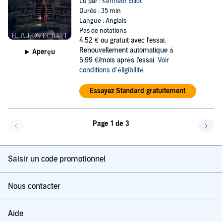
Lu par :
Kenneth Elliot
Durée : 35 min
Langue : Anglais
Pas de notations
4,52 €
ou gratuit avec l'essai.
Renouvellement automatique à
Aperçu
5,99 €/mois après l'essai.
Voir
conditions d'éligibilité
Essayez Standard gratuitement
Page 1 de 3
Page précédente
Page 
Saisir un code promotionnel
Nous contacter
Aide