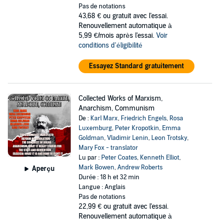
Pas de notations
43,68 €
ou gratuit avec l'essai.
Renouvellement automatique à
5,99 €/mois après l'essai.
Voir
conditions d'éligibilité
Essayez Standard gratuitement
Collected Works of Marxism,
Anarchism, Communism
De :
Karl Marx
,
Friedrich Engels
,
Rosa
Luxemburg
,
Peter Kropotkin
,
Emma
Goldman
,
Vladimir Lenin
,
Leon Trotsky
,
Mary Fox - translator
Lu par :
Peter Coates
,
Kenneth Elliot
,
Mark Bowen
,
Andrew Roberts
Aperçu
Durée : 18 h et 32 min
Langue : Anglais
Pas de notations
22,99 €
ou gratuit avec l'essai.
Renouvellement automatique à