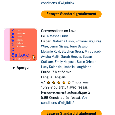
conditions d'éligibilité
Essayez Standard gratuitement
Conversations on Love
De :
Natasha Lunn
Lu par :
Natasha Lunn
,
Roxane Gay
,
Greg
Wise
,
Lemn Sissay
,
Juno Dawson
,
Melanie Reid
,
Stephen Grosz
,
Mira Jacob
,
Ayisha Malik
,
Sarah Hepola
,
Susan
Quilliam
,
Emily Nagoski
,
Susie Orbach
,
Lucy Kalanithi
,
Isabella Laughland
Aperçu
Durée : 7 h et 52 min
Langue : Anglais
4,4
7 notations
15,99 €
ou gratuit avec l'essai.
Renouvellement automatique à
5,99 €/mois après l'essai.
Voir
conditions d'éligibilité
Essayez Standard gratuitement