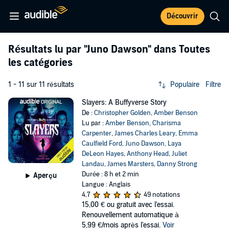
Découvrir
Résultats lu par
"Juno Dawson"
dans Toutes
les catégories
1 - 11 sur 11 résultats
Populaire
Filtre
Slayers: A Buffyverse Story
De :
Christopher Golden
,
Amber Benson
Lu par :
Amber Benson
,
Charisma
Carpenter
,
James Charles Leary
,
Emma
Caulfield Ford
,
Juno Dawson
,
Laya
DeLeon Hayes
,
Anthony Head
,
Juliet
Landau
,
James Marsters
,
Danny Strong
Durée : 8 h et 2 min
Aperçu
Langue : Anglais
4,7
49 notations
15,00 €
ou gratuit avec l'essai.
Renouvellement automatique à
5,99 €/mois après l'essai.
Voir