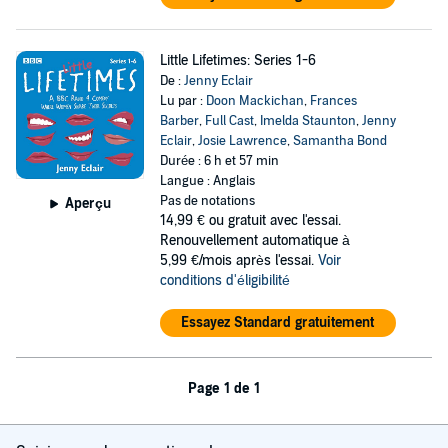
Little Lifetimes: Series 1-6
De :
Jenny Eclair
Lu par :
Doon Mackichan
,
Frances
Barber
,
Full Cast
,
Imelda Staunton
,
Jenny
Eclair
,
Josie Lawrence
,
Samantha Bond
Durée : 6 h et 57 min
Langue : Anglais
Pas de notations
Aperçu
14,99 €
ou gratuit avec l'essai.
Renouvellement automatique à
5,99 €/mois après l'essai.
Voir
conditions d'éligibilité
Essayez Standard gratuitement
Page 1 de 1