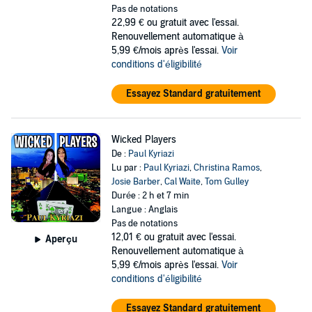
Pas de notations
22,99 €
ou gratuit avec l'essai.
Renouvellement automatique à
5,99 €/mois après l'essai.
Voir
conditions d'éligibilité
Essayez Standard gratuitement
Wicked Players
De :
Paul Kyriazi
Lu par :
Paul Kyriazi
,
Christina Ramos
,
Josie Barber
,
Cal Waite
,
Tom Gulley
Durée : 2 h et 7 min
Langue : Anglais
Pas de notations
12,01 €
ou gratuit avec l'essai.
Aperçu
Renouvellement automatique à
5,99 €/mois après l'essai.
Voir
conditions d'éligibilité
Essayez Standard gratuitement