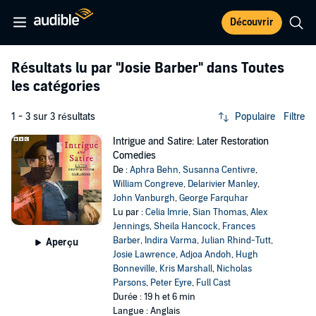
Découvrir
Résultats lu par
"Josie Barber"
dans Toutes
les catégories
1 - 3 sur 3 résultats
Populaire
Filtre
Intrigue and Satire: Later Restoration
Comedies
De :
Aphra Behn
,
Susanna Centivre
,
William Congreve
,
Delarivier Manley
,
John Vanburgh
,
George Farquhar
Lu par :
Celia Imrie
,
Sian Thomas
,
Alex
Jennings
,
Sheila Hancock
,
Frances
Barber
,
Indira Varma
,
Julian Rhind-Tutt
,
Aperçu
Josie Lawrence
,
Adjoa Andoh
,
Hugh
Bonneville
,
Kris Marshall
,
Nicholas
Parsons
,
Peter Eyre
,
Full Cast
Durée : 19 h et 6 min
Langue : Anglais