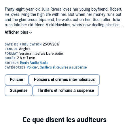
Thirty-eight-year-old Julia Rivera loves her young boyfriend, Robert.
He loves living the high life with her. But when her money runs out
and the glamorous trips end, he walks out on her. Soon after, Julia
runs into her old friend Vicki Hawkins, who's now dealing blackjack
in Las Vegas. Vicki also needs money and has a plan to scam a
casino, so she invites Julia to go partners with her. The two women
About the author/narrator:
descend into a terrorizing situation where Julia's dubious past
survival skills are put to the test.
Paul Kyriazi is the writer/director of six feature films including
Omega
Cop
. He's directed 22 movie stars in his films and full-cast audio
productions. His previous audio productions are
McKnight's Memory
,
Rock Star Rising
, and the success seminar How to Live the James
Bond Lifestyle, also available as an ebook.
©2013 Paul Kyriazi (P)2013 Paul Kyriazi
Policier
Policiers et crimes internationaux
Suspense
Thrillers et romans à suspense