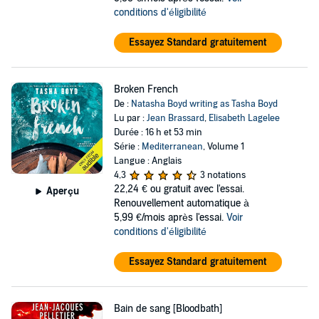
conditions d'éligibilité
Essayez Standard gratuitement
Broken French
De :
Natasha Boyd writing as Tasha Boyd
Lu par :
Jean Brassard
,
Elisabeth Lagelee
Durée : 16 h et 53 min
Série :
Mediterranean
, Volume 1
Langue : Anglais
4,3
3 notations
22,24 €
ou gratuit avec l'essai.
Aperçu
Renouvellement automatique à
5,99 €/mois après l'essai.
Voir
conditions d'éligibilité
Essayez Standard gratuitement
Bain de sang [Bloodbath]