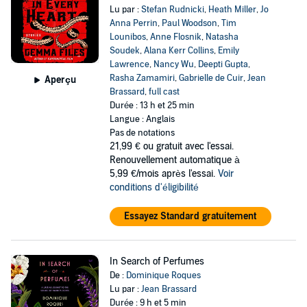
Lu par :
Stefan Rudnicki
,
Heath Miller
,
Jo
Anna Perrin
,
Paul Woodson
,
Tim
Lounibos
,
Anne Flosnik
,
Natasha
Soudek
,
Alana Kerr Collins
,
Emily
Lawrence
,
Nancy Wu
,
Deepti Gupta
,
Rasha Zamamiri
,
Gabrielle de Cuir
,
Jean
Aperçu
Brassard
,
full cast
Durée : 13 h et 25 min
Langue : Anglais
Pas de notations
21,99 €
ou gratuit avec l'essai.
Renouvellement automatique à
5,99 €/mois après l'essai.
Voir
conditions d'éligibilité
Essayez Standard gratuitement
In Search of Perfumes
De :
Dominique Roques
Lu par :
Jean Brassard
Durée : 9 h et 5 min