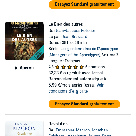
Essayez Standard gratuitement
Le Bien des autres
De :
Jean-Jacques Pelletier
Lu par :
Jean Brassard
Durée : 38 h et 38 min
Série :
Les gestionnaires de l'Apocalypse
[Managers of the Apocalypse]
, Volume 3
Langue : Français
4,3
6 notations
Aperçu
32,23 €
ou gratuit avec l'essai.
Renouvellement automatique à
5,99 €/mois après l'essai.
Voir
conditions d'éligibilité
Essayez Standard gratuitement
Revolution
De :
Emmanuel Macron
,
Jonathan