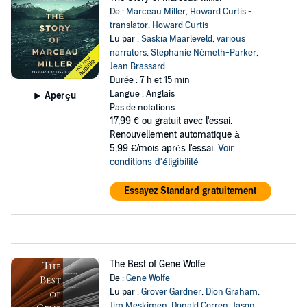
De :
Marceau Miller
,
Howard Curtis -
translator
,
Howard Curtis
Lu par :
Saskia Maarleveld
,
various
narrators
,
Stephanie Németh-Parker
,
Jean Brassard
Durée : 7 h et 15 min
Langue : Anglais
Aperçu
Pas de notations
17,99 €
ou gratuit avec l'essai.
Renouvellement automatique à
5,99 €/mois après l'essai.
Voir
conditions d'éligibilité
Essayez Standard gratuitement
The Best of Gene Wolfe
De :
Gene Wolfe
Lu par :
Grover Gardner
,
Dion Graham
,
Jim Meskimen
,
Donald Corren
,
Jason