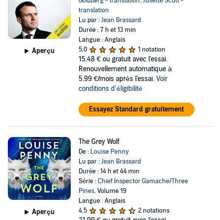
Goldberg - translation
,
Juliette Scott -
translation
Lu par :
Jean Brassard
Durée : 7 h et 13 min
Langue : Anglais
5,0
1 notation
Aperçu
15,48 €
ou gratuit avec l'essai.
Renouvellement automatique à
5,99 €/mois après l'essai.
Voir
conditions d'éligibilité
Essayez Standard gratuitement
The Grey Wolf
De :
Louise Penny
Lu par :
Jean Brassard
Durée : 14 h et 44 min
Série :
Chief Inspector Gamache/Three
Pines
, Volume 19
Langue : Anglais
4,5
2 notations
Aperçu