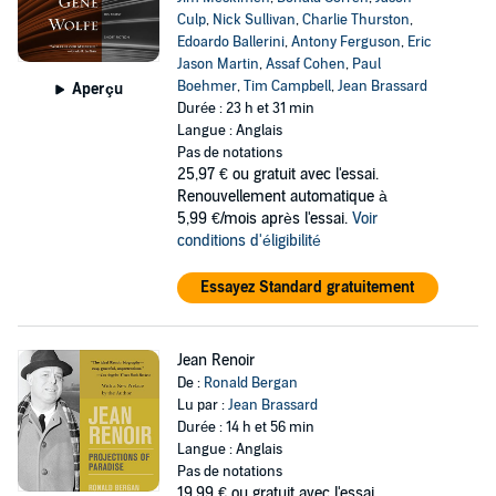
Culp
,
Nick Sullivan
,
Charlie Thurston
,
Edoardo Ballerini
,
Antony Ferguson
,
Eric
Jason Martin
,
Assaf Cohen
,
Paul
Boehmer
,
Tim Campbell
,
Jean Brassard
Aperçu
Durée : 23 h et 31 min
Langue : Anglais
Pas de notations
25,97 €
ou gratuit avec l'essai.
Renouvellement automatique à
5,99 €/mois après l'essai.
Voir
conditions d'éligibilité
Essayez Standard gratuitement
Jean Renoir
De :
Ronald Bergan
Lu par :
Jean Brassard
Durée : 14 h et 56 min
Langue : Anglais
Pas de notations
19,99 €
ou gratuit avec l'essai.