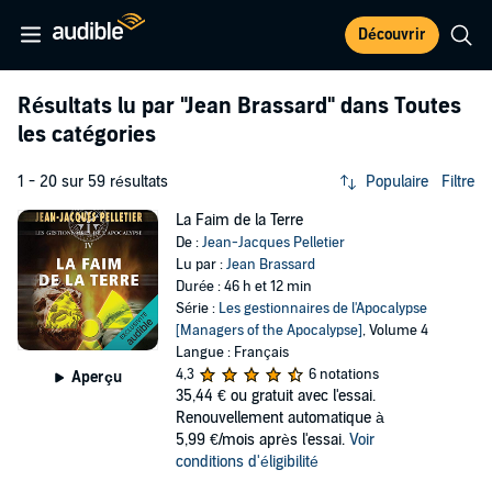
Découvrir
Résultats lu par
"Jean Brassard"
dans Toutes
les catégories
1 - 20 sur 59 résultats
Populaire
Filtre
La Faim de la Terre
De :
Jean-Jacques Pelletier
Lu par :
Jean Brassard
Durée : 46 h et 12 min
Série :
Les gestionnaires de l'Apocalypse
[Managers of the Apocalypse]
, Volume 4
Langue : Français
4,3
6 notations
Aperçu
35,44 €
ou gratuit avec l'essai.
Renouvellement automatique à
5,99 €/mois après l'essai.
Voir
conditions d'éligibilité