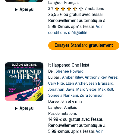
Langue : Français
3,7
7 notations
Aperçu
25,55 €
ou gratuit avec l'essai.
Renouvellement automatique à
5,99 €/mois après l'essai.
Voir
conditions d'éligibilité
Essayez Standard gratuitement
It Happened One Heist
De :
Shenee Howard
Lu par :
Amber Riley
,
Anthony Rey Perez
,
Cary Hite
,
Ellen Archer
,
Jean Brassard
,
Jonathan Davis
,
Marc Vietor
,
Max Roll
,
Soneela Nankani
,
Zura Johnson
Durée : 6 h et 4 min
Langue : Anglais
Aperçu
Pas de notations
14,99 €
ou gratuit avec l'essai.
Renouvellement automatique à
5,99 €/mois après l'essai.
Voir