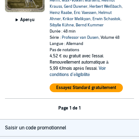
Herm
,
Max-Volkert Martens
,
Helmut
Krauss
,
Gerd Duwner
,
Herbert Weißbach
,
Heinz Raabe
,
Eric Vaessen
,
Helmut
Ahner
,
Krikor Melikyan
,
Erwin Schastok
,
Aperçu
Sibylle Kühne
,
Bernd Kummer
Durée : 48 min
Série :
Professor van Dusen
, Volume 48
Langue : Allemand
Pas de notations
4,52 €
ou gratuit avec l'essai.
Renouvellement automatique à
5,99 €/mois après l'essai.
Voir
conditions d'éligibilité
Essayez Standard gratuitement
Page 1 de 1
Saisir un code promotionnel