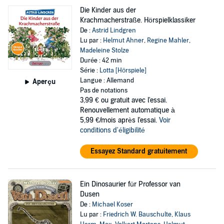
Die Kinder aus der
Krachmacherstraße. Hörspielklassiker
De :
Astrid Lindgren
Lu par :
Helmut Ahner
,
Regine Mahler
,
Madeleine Stolze
Durée : 42 min
Série :
Lotta [Hörspiele]
Langue : Allemand
Aperçu
Pas de notations
3,99 €
ou gratuit avec l'essai.
Renouvellement automatique à
5,99 €/mois après l'essai.
Voir
conditions d'éligibilité
Essayez Standard gratuitement
Ein Dinosaurier für Professor van
Dusen
De :
Michael Koser
Lu par :
Friedrich W. Bauschulte
,
Klaus