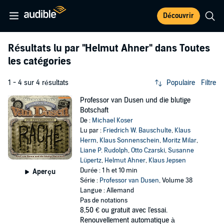
Découvrir
Résultats lu par
"Helmut Ahner"
dans Toutes
les catégories
1 - 4 sur 4 résultats
Populaire
Filtre
Professor van Dusen und die blutige
Botschaft
De :
Michael Koser
Lu par :
Friedrich W. Bauschulte
,
Klaus
Herm
,
Klaus Sonnenschein
,
Moritz Milar
,
Liane P. Rudolph
,
Otto Czarski
,
Susanne
Lüpertz
,
Helmut Ahner
,
Klaus Jepsen
Durée : 1 h et 10 min
Aperçu
Série :
Professor van Dusen
, Volume 38
Langue : Allemand
Pas de notations
8,50 €
ou gratuit avec l'essai.
Renouvellement automatique à