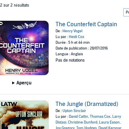
 2 sur 2 résultats
The Counterfeit Captain
De :
Henry Vogel
Lu par :
Heidi Cox
Durée : 5 h et 44 min
Date de publication : 28/07/2016
Langue : Anglais
Pas de notations
Aperçu
The Jungle (Dramatized)
De :
Upton Sinclair
Lu par :
David Catlin
,
Thomas Cox
,
Larry
Distasi
,
Christine Dunford
,
Laura Eason
,
Joy Gregory
,
Tom Hodges
,
David Kersnar
,