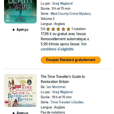
Lu par :
Greg Wagland
Durée : 9 h et 15 min
Série :
West County Crime Mystery
,
Volume 2
Langue : Anglais
5,0
1 notation
Aperçu
17,99 €
ou gratuit avec l'essai.
Renouvellement automatique à
5,99 €/mois après l'essai.
Voir
conditions d'éligibilité
Essayez Standard gratuitement
The Time Traveller's Guide to
Restoration Britain
De :
Ian Mortimer
Lu par :
Greg Wagland
Durée : 19 h et 15 min
Série :
Time Traveler’s Guides
Langue : Anglais
Pas de notations
Aperçu