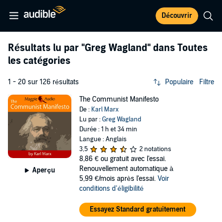
Découvrir
Résultats lu par
"Greg Wagland"
dans Toutes
les catégories
1 - 20 sur 126 résultats
Populaire
Filtre
The Communist Manifesto
De :
Karl Marx
Lu par :
Greg Wagland
Durée : 1 h et 34 min
Langue : Anglais
3,5
2 notations
8,86 €
ou gratuit avec l'essai.
Renouvellement automatique à
Aperçu
5,99 €/mois après l'essai.
Voir
conditions d'éligibilité
Essayez Standard gratuitement