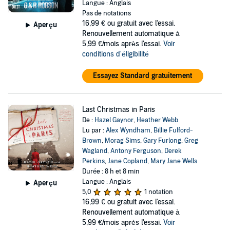
Langue : Anglais
Pas de notations
16,99 €
ou gratuit avec l'essai.
Aperçu
Renouvellement automatique à
5,99 €/mois après l'essai.
Voir
conditions d'éligibilité
Essayez Standard gratuitement
Last Christmas in Paris
De :
Hazel Gaynor
,
Heather Webb
Lu par :
Alex Wyndham
,
Billie Fulford-
Brown
,
Morag Sims
,
Gary Furlong
,
Greg
Wagland
,
Antony Ferguson
,
Derek
Perkins
,
Jane Copland
,
Mary Jane Wells
Durée : 8 h et 8 min
Langue : Anglais
Aperçu
5,0
1 notation
16,99 €
ou gratuit avec l'essai.
Renouvellement automatique à
5,99 €/mois après l'essai.
Voir