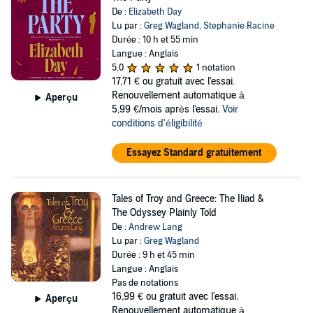
De :
Elizabeth Day
Lu par :
Greg Wagland
,
Stephanie Racine
Durée : 10 h et 55 min
Langue : Anglais
5,0
1 notation
17,71 €
ou gratuit avec l'essai.
Renouvellement automatique à
Aperçu
5,99 €/mois après l'essai.
Voir
conditions d'éligibilité
Essayez Standard gratuitement
Tales of Troy and Greece: The Iliad &
The Odyssey Plainly Told
De :
Andrew Lang
Lu par :
Greg Wagland
Durée : 9 h et 45 min
Langue : Anglais
Pas de notations
16,99 €
ou gratuit avec l'essai.
Aperçu
Renouvellement automatique à