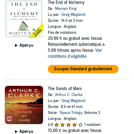
The End of Alchemy
De :
Mervyn King
Lu par :
Greg Wagland
Durée : 14 h et 3 min
Langue : Anglais
Pas de notations
20,99 €
ou gratuit avec l'essai.
Renouvellement automatique à
Aperçu
5,99 €/mois après l'essai.
Voir
conditions d'éligibilité
Essayez Standard gratuitement
The Sands of Mars
De :
Arthur C. Clarke
Lu par :
Greg Wagland
Durée : 8 h et 41 min
Série :
Space Trilogy
, Volume 3
Langue : Anglais
4,0
1 notation
15,00 €
ou gratuit avec l'essai.
Aperçu