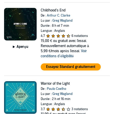
Childhood's End
De :
Arthur C. Clarke
Lu par :
Greg Wagland
Durée : 8 h et 7 min
Langue : Anglais
4,7
6 notations
15,00 €
ou gratuit avec l'essai.
Renouvellement automatique à
Aperçu
5,99 €/mois après l'essai.
Voir
conditions d'éligibilité
Essayez Standard gratuitement
Warrior of the Light
De :
Paulo Coelho
Lu par :
Greg Wagland
Durée : 2 h et 16 min
Langue : Anglais
3,7
3 notations