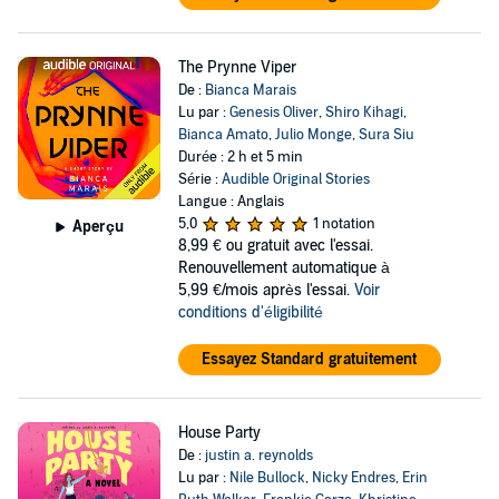
The Prynne Viper
De :
Bianca Marais
Lu par :
Genesis Oliver
,
Shiro Kihagi
,
Bianca Amato
,
Julio Monge
,
Sura Siu
Durée : 2 h et 5 min
Série :
Audible Original Stories
Langue : Anglais
5,0
1 notation
Aperçu
8,99 €
ou gratuit avec l'essai.
Renouvellement automatique à
5,99 €/mois après l'essai.
Voir
conditions d'éligibilité
Essayez Standard gratuitement
House Party
De :
justin a. reynolds
Lu par :
Nile Bullock
,
Nicky Endres
,
Erin