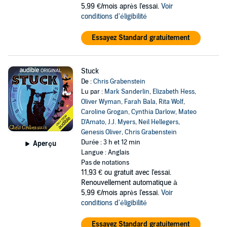
5,99 €/mois après l'essai.
Voir
conditions d'éligibilité
Essayez Standard gratuitement
Stuck
De :
Chris Grabenstein
Lu par :
Mark Sanderlin
,
Elizabeth Hess
,
Oliver Wyman
,
Farah Bala
,
Rita Wolf
,
Caroline Grogan
,
Cynthia Darlow
,
Mateo
D'Amato
,
J.J. Myers
,
Neil Hellegers
,
Genesis Oliver
,
Chris Grabenstein
Durée : 3 h et 12 min
Aperçu
Langue : Anglais
Pas de notations
11,93 €
ou gratuit avec l'essai.
Renouvellement automatique à
5,99 €/mois après l'essai.
Voir
conditions d'éligibilité
Essayez Standard gratuitement