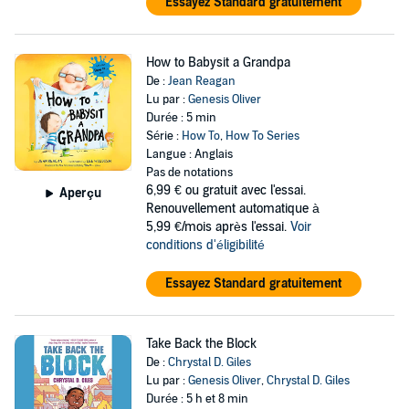
Essayez Standard gratuitement
How to Babysit a Grandpa
De :
Jean Reagan
Lu par :
Genesis Oliver
Durée : 5 min
Série :
How To
,
How To Series
Langue : Anglais
Pas de notations
6,99 €
ou gratuit avec l'essai.
Aperçu
Renouvellement automatique à
5,99 €/mois après l'essai.
Voir
conditions d'éligibilité
Essayez Standard gratuitement
Take Back the Block
De :
Chrystal D. Giles
Lu par :
Genesis Oliver
,
Chrystal D. Giles
Durée : 5 h et 8 min