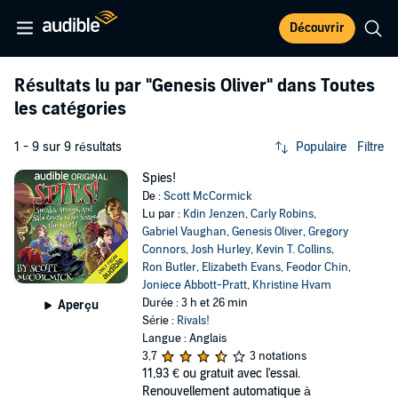
Découvrir
Résultats lu par
"Genesis Oliver"
dans Toutes
les catégories
1 - 9 sur 9 résultats
Populaire
Filtre
Spies!
De :
Scott McCormick
Lu par :
Kdin Jenzen
,
Carly Robins
,
Gabriel Vaughan
,
Genesis Oliver
,
Gregory
Connors
,
Josh Hurley
,
Kevin T. Collins
,
Ron Butler
,
Elizabeth Evans
,
Feodor Chin
,
Joniece Abbott-Pratt
,
Khristine Hvam
Durée : 3 h et 26 min
Aperçu
Série :
Rivals!
Langue : Anglais
3,7
3 notations
11,93 €
ou gratuit avec l'essai.
Renouvellement automatique à