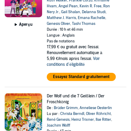
Ruth Walker
,
Frankie Corzo
,
Khristine
Hvam
,
Angel Pean
,
Kevin R. Free
,
Ron
Nery Jr.
,
Gail Shalan
,
Delanna Studi
,
Matthew J. Harris
,
Emana Rachelle
,
Genesis Oliver
,
Tashi Thomas
Aperçu
Durée : 10 h et 46 min
Langue : Anglais
Pas de notations
17,99 €
ou gratuit avec l'essai.
Renouvellement automatique à
5,99 €/mois après l'essai.
Voir
conditions d'éligibilité
Essayez Standard gratuitement
Der Wolf und die 7 Geißlein / Der
Froschkönig
De :
Brüder Grimm
,
Anneliese Oesterlin
Lu par :
Christa Berndl
,
Oliver Röhricht
,
René Genesis
,
Heinz Trixner
,
Ilse Ritter
,
Joachim Wolff