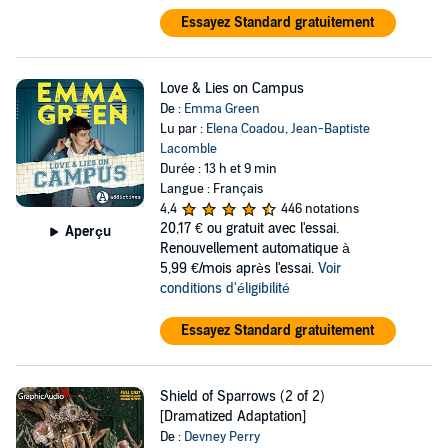
Essayez Standard gratuitement
Love & Lies on Campus
De :
Emma Green
Lu par :
Elena Coadou
,
Jean-Baptiste
Lacomble
Durée : 13 h et 9 min
Langue : Français
4,4
446 notations
20,17 €
ou gratuit avec l'essai.
Aperçu
Renouvellement automatique à
5,99 €/mois après l'essai.
Voir
conditions d'éligibilité
Essayez Standard gratuitement
Shield of Sparrows (2 of 2)
[Dramatized Adaptation]
De :
Devney Perry