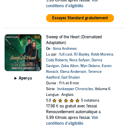
5,99 €/mois après l'essai.
Voir
conditions d'éligibilité
Essayez Standard gratuitement
Sweep of the Heart (Dramatized
Adaptation)
De :
Ilona Andrews
Lu par :
full cast
,
RJ Bayley
,
Robb Moreira
,
Cody Roberts
,
Nora Sofyan
,
Danny
Gavigan
,
Zeke Alton
,
Wyn Delano
,
Karen
Novack
,
Elena Anderson
,
Terence
Aselford
,
Gail Shalan
Aperçu
Durée : 11 h et 8 min
Série :
Innkeeper Chronicles
, Volume 6
Langue : Anglais
5,0
5 notations
17,98 €
ou gratuit avec l'essai.
Renouvellement automatique à
5,99 €/mois après l'essai.
Voir
conditions d'éligibilité