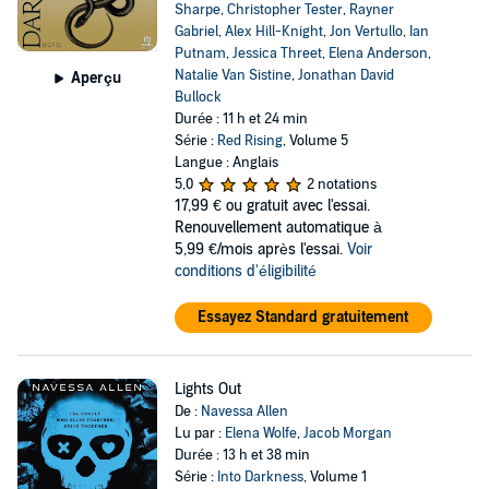
Sharpe
,
Christopher Tester
,
Rayner
Gabriel
,
Alex Hill-Knight
,
Jon Vertullo
,
Ian
Putnam
,
Jessica Threet
,
Elena Anderson
,
Natalie Van Sistine
,
Jonathan David
Aperçu
Bullock
Durée : 11 h et 24 min
Série :
Red Rising
, Volume 5
Langue : Anglais
5,0
2 notations
17,99 €
ou gratuit avec l'essai.
Renouvellement automatique à
5,99 €/mois après l'essai.
Voir
conditions d'éligibilité
Essayez Standard gratuitement
Lights Out
De :
Navessa Allen
Lu par :
Elena Wolfe
,
Jacob Morgan
Durée : 13 h et 38 min
Série :
Into Darkness
, Volume 1