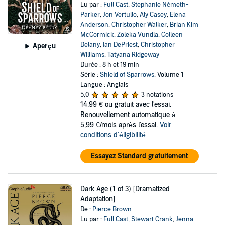
Lu par :
Full Cast
,
Stephanie Németh-
Parker
,
Jon Vertullo
,
Aly Casey
,
Elena
Anderson
,
Christopher Walker
,
Brian Kim
McCormick
,
Zoleka Vundla
,
Colleen
Delany
,
Ian DePriest
,
Christopher
Aperçu
Williams
,
Tatyana Ridgeway
Durée : 8 h et 19 min
Série :
Shield of Sparrows
, Volume 1
Langue : Anglais
5,0
3 notations
14,99 €
ou gratuit avec l'essai.
Renouvellement automatique à
5,99 €/mois après l'essai.
Voir
conditions d'éligibilité
Essayez Standard gratuitement
Dark Age (1 of 3) [Dramatized
Adaptation]
De :
Pierce Brown
Lu par :
Full Cast
,
Stewart Crank
,
Jenna