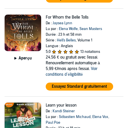
For Whom the Belle Tolls
De :
Jaysea Lynn
Lu par :
Elena Wolfe
,
Sean Masters
Durée : 23 h et 58 min
Série :
Hell's Belles
, Volume 1
Langue : Anglais
5,0
13 notations
24,56 €
ou gratuit avec l'essai.
Aperçu
Renouvellement automatique à
5,99 €/mois après l'essai.
Voir
conditions d'éligibilité
Essayez Standard gratuitement
Learn your lesson
De :
Kandi Steiner
Lu par :
Sébastien Michaud
,
Elena Vox
,
Paul Poe