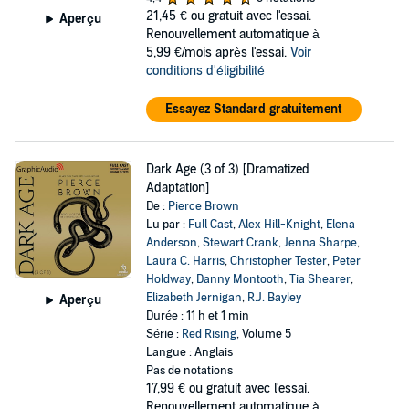
21,45 €
ou gratuit avec l'essai.
Aperçu
Renouvellement automatique à
5,99 €/mois après l'essai.
Voir
conditions d'éligibilité
Essayez Standard gratuitement
Dark Age (3 of 3) [Dramatized
Adaptation]
De :
Pierce Brown
Lu par :
Full Cast
,
Alex Hill-Knight
,
Elena
Anderson
,
Stewart Crank
,
Jenna Sharpe
,
Laura C. Harris
,
Christopher Tester
,
Peter
Holdway
,
Danny Montooth
,
Tia Shearer
,
Elizabeth Jernigan
,
R.J. Bayley
Aperçu
Durée : 11 h et 1 min
Série :
Red Rising
, Volume 5
Langue : Anglais
Pas de notations
17,99 €
ou gratuit avec l'essai.
Renouvellement automatique à