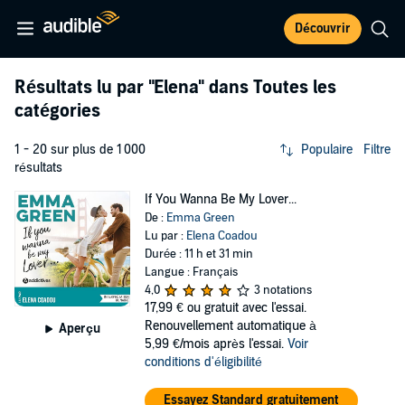
Découvrir
Résultats lu par
"Elena"
dans Toutes les
catégories
1 - 20 sur plus de 1 000
Populaire
Filtre
résultats
If You Wanna Be My Lover...
De :
Emma Green
Lu par :
Elena Coadou
Durée : 11 h et 31 min
Langue : Français
4,0
3 notations
17,99 €
ou gratuit avec l'essai.
Renouvellement automatique à
Aperçu
5,99 €/mois après l'essai.
Voir
conditions d'éligibilité
Essayez Standard gratuitement