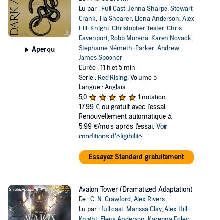
Lu par :
Full Cast
,
Jenna Sharpe
,
Stewart
Crank
,
Tia Shearer
,
Elena Anderson
,
Alex
Hill-Knight
,
Christopher Tester
,
Chris
Davenport
,
Robb Moreira
,
Karen Novack
,
Stephanie Németh-Parker
,
Andrew
Aperçu
James Spooner
Durée : 11 h et 5 min
Série :
Red Rising
, Volume 5
Langue : Anglais
5,0
1 notation
17,99 €
ou gratuit avec l'essai.
Renouvellement automatique à
5,99 €/mois après l'essai.
Voir
conditions d'éligibilité
Essayez Standard gratuitement
Avalon Tower (Dramatized Adaptation)
De :
C. N. Crawford
,
Alex Rivers
Lu par :
full cast
,
Marissa Clay
,
Alex Hill-
Knight
,
Elena Anderson
,
Karenna Foley
,