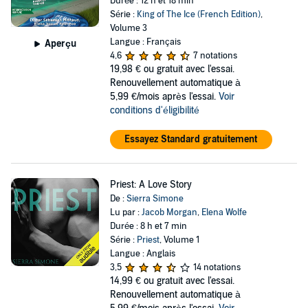
Durée : 12 h et 18 min
Série :
King of The Ice (French Edition)
,
Volume 3
Langue : Français
Aperçu
4,6
7 notations
19,98 €
ou gratuit avec l'essai.
Renouvellement automatique à
5,99 €/mois après l'essai.
Voir
conditions d'éligibilité
Essayez Standard gratuitement
Priest: A Love Story
De :
Sierra Simone
Lu par :
Jacob Morgan
,
Elena Wolfe
Durée : 8 h et 7 min
Série :
Priest
, Volume 1
Langue : Anglais
3,5
14 notations
14,99 €
ou gratuit avec l'essai.
Renouvellement automatique à