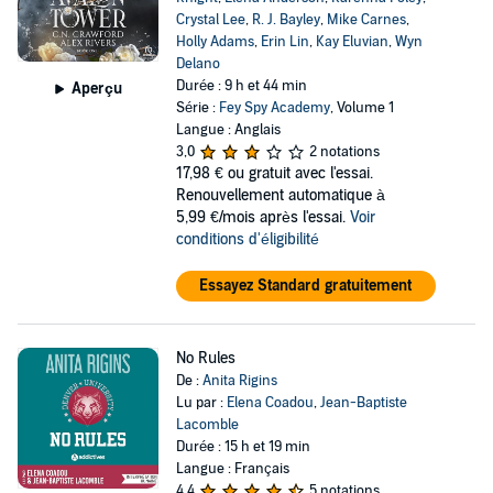
Crystal Lee
,
R. J. Bayley
,
Mike Carnes
,
Holly Adams
,
Erin Lin
,
Kay Eluvian
,
Wyn
Delano
Durée : 9 h et 44 min
Aperçu
Série :
Fey Spy Academy
, Volume 1
Langue : Anglais
3,0
2 notations
17,98 €
ou gratuit avec l'essai.
Renouvellement automatique à
5,99 €/mois après l'essai.
Voir
conditions d'éligibilité
Essayez Standard gratuitement
No Rules
De :
Anita Rigins
Lu par :
Elena Coadou
,
Jean-Baptiste
Lacomble
Durée : 15 h et 19 min
Langue : Français
4,4
5 notations