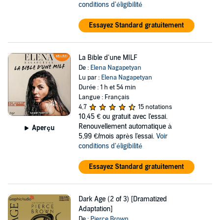
conditions d'éligibilité
Essayez Standard gratuitement
La Bible d'une MILF
De :
Elena Nagapetyan
Lu par :
Elena Nagapetyan
Durée : 1 h et 54 min
Langue : Français
4,7
15 notations
10,45 €
ou gratuit avec l'essai.
Renouvellement automatique à
Aperçu
5,99 €/mois après l'essai.
Voir
conditions d'éligibilité
Essayez Standard gratuitement
Dark Age (2 of 3) [Dramatized
Adaptation]
De :
Pierce Brown