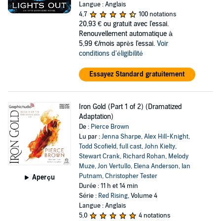
Langue : Anglais
4,7
100 notations
20,93 €
ou gratuit avec l'essai.
Renouvellement automatique à
5,99 €/mois après l'essai.
Voir
conditions d'éligibilité
Essayez Standard gratuitement
Iron Gold (Part 1 of 2) (Dramatized
Adaptation)
De :
Pierce Brown
Lu par :
Jenna Sharpe
,
Alex Hill-Knight
,
Todd Scofield
,
full cast
,
John Kielty
,
Stewart Crank
,
Richard Rohan
,
Melody
Muze
,
Jon Vertullo
,
Elena Anderson
,
Ian
Putnam
,
Christopher Tester
Aperçu
Durée : 11 h et 14 min
Série :
Red Rising
, Volume 4
Langue : Anglais
5,0
4 notations