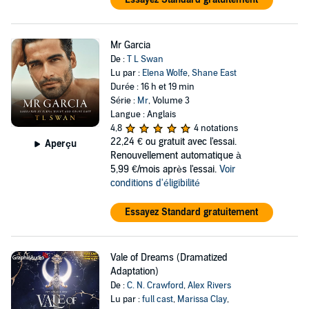
Mr Garcia
De :
T L Swan
Lu par :
Elena Wolfe
,
Shane East
Durée : 16 h et 19 min
Série :
Mr
, Volume 3
Langue : Anglais
4,8
4 notations
22,24 €
ou gratuit avec l'essai.
Aperçu
Renouvellement automatique à
5,99 €/mois après l'essai.
Voir
conditions d'éligibilité
Essayez Standard gratuitement
Vale of Dreams (Dramatized
Adaptation)
De :
C. N. Crawford
,
Alex Rivers
Lu par :
full cast
,
Marissa Clay
,