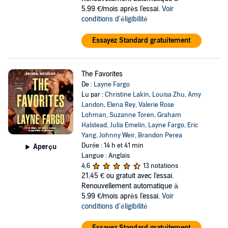
5,99 €/mois après l'essai.
Voir
conditions d'éligibilité
Essayez Standard gratuitement
The Favorites
De :
Layne Fargo
Lu par :
Christine Lakin
,
Louisa Zhu
,
Amy
Landon
,
Elena Rey
,
Valerie Rose
Lohman
,
Suzanne Toren
,
Graham
Halstead
,
Julia Emelin
,
Layne Fargo
,
Eric
Yang
,
Johnny Weir
,
Brandon Perea
Durée : 14 h et 41 min
Aperçu
Langue : Anglais
4,6
13 notations
21,45 €
ou gratuit avec l'essai.
Renouvellement automatique à
5,99 €/mois après l'essai.
Voir
conditions d'éligibilité
Essayez Standard gratuitement