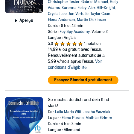
Christopher Tester
,
Gabriel Michael
,
Holly
Adams
,
Karenna Foley
,
Alex Hill-Knight
,
Crystal Lee
,
Jon Vertullo
,
Taylor Coan
,
Elena Anderson
,
Martin Dickinson
Aperçu
Durée : 8 h et 43 min
Série :
Fey Spy Academy
, Volume 2
Langue : Anglais
5,0
1 notation
14,99 €
ou gratuit avec l'essai.
Renouvellement automatique à
5,99 €/mois après l'essai.
Voir
conditions d'éligibilité
Essayez Standard gratuitement
So machst du dich und dein Kind
stark!
De :
Laila Maria Witt
,
Jascha Wozniak
Lu par :
Elena Puszta
,
Mathias Grimm
Durée : 4 h et 3 min
Langue : Allemand