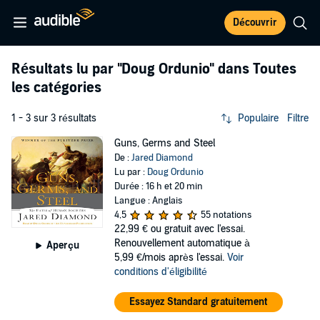
Découvrir
Résultats lu par
"Doug Ordunio"
dans Toutes
les catégories
1 - 3 sur 3 résultats
Populaire
Filtre
Guns, Germs and Steel
De :
Jared Diamond
Lu par :
Doug Ordunio
Durée : 16 h et 20 min
Langue : Anglais
4,5
55 notations
22,99 €
ou gratuit avec l'essai.
Renouvellement automatique à
Aperçu
5,99 €/mois après l'essai.
Voir
conditions d'éligibilité
Essayez Standard gratuitement