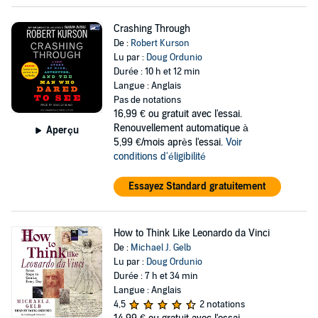
Crashing Through
De :
Robert Kurson
Lu par :
Doug Ordunio
Durée : 10 h et 12 min
Langue : Anglais
Pas de notations
16,99 €
ou gratuit avec l'essai.
Renouvellement automatique à
Aperçu
5,99 €/mois après l'essai.
Voir
conditions d'éligibilité
Essayez Standard gratuitement
How to Think Like Leonardo da Vinci
De :
Michael J. Gelb
Lu par :
Doug Ordunio
Durée : 7 h et 34 min
Langue : Anglais
4,5
2 notations