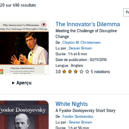
 20 sur 496 résultats
The Innovator's Dilemma
Meeting the Challenge of Disruptive
Change
De :
Clayton M. Christensen
Lu par :
Deaver Brown
Durée : 1 h et 6 min
Date de publication : 02/11/2010
Langue : Anglais
3,0
5 notations
Aperçu
White Nights
A Fyodor Dostoyevsky Short Story
De :
Fyodor Dostoevsky
Lu par :
Deaver Brown
Durée : 1 h et 56 min