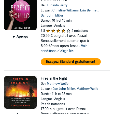
The Perfect Child
De :
Lucinda Berry
Lu par :
Christine Williams
,
Erin Bennett
,
Dan John Miller
Durée : 10 h et 15 min
Langue : Anglais
3,8
4 notations
20,99 €
ou gratuit avec l'essai.
Aperçu
Renouvellement automatique à
5,99 €/mois après l'essai.
Voir
conditions d'éligibilité
Essayez Standard gratuitement
Fires in the Night
De :
Matthew Wolfe
Lu par :
Dan John Miller
,
Matthew Wolfe
Durée : 11 h et 22 min
Langue : Anglais
Pas de notations
17,99 €
ou gratuit avec l'essai.