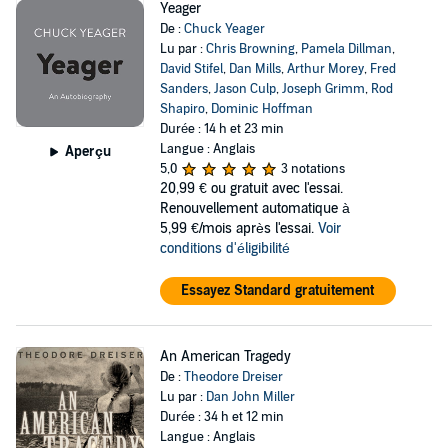
Yeager
De :
Chuck Yeager
Lu par :
Chris Browning
,
Pamela Dillman
,
David Stifel
,
Dan Mills
,
Arthur Morey
,
Fred
Sanders
,
Jason Culp
,
Joseph Grimm
,
Rod
Shapiro
,
Dominic Hoffman
Durée : 14 h et 23 min
Langue : Anglais
Aperçu
5,0
3 notations
20,99 €
ou gratuit avec l'essai.
Renouvellement automatique à
5,99 €/mois après l'essai.
Voir
conditions d'éligibilité
Essayez Standard gratuitement
An American Tragedy
De :
Theodore Dreiser
Lu par :
Dan John Miller
Durée : 34 h et 12 min
Langue : Anglais