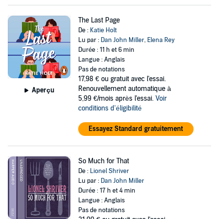
The Last Page
De :
Katie Holt
Lu par :
Dan John Miller
,
Elena Rey
Durée : 11 h et 6 min
Langue : Anglais
Pas de notations
17,98 €
ou gratuit avec l'essai.
Renouvellement automatique à
Aperçu
5,99 €/mois après l'essai.
Voir
conditions d'éligibilité
Essayez Standard gratuitement
So Much for That
De :
Lionel Shriver
Lu par :
Dan John Miller
Durée : 17 h et 4 min
Langue : Anglais
Pas de notations