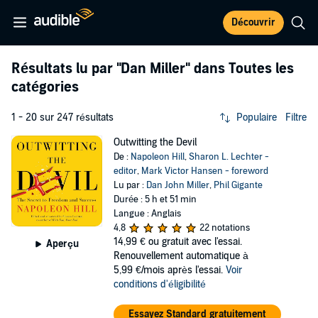
Découvrir
Résultats lu par
"Dan Miller"
dans Toutes les
catégories
1 - 20 sur 247 résultats
Populaire
Filtre
Outwitting the Devil
De :
Napoleon Hill
,
Sharon L. Lechter -
editor
,
Mark Victor Hansen - foreword
Lu par :
Dan John Miller
,
Phil Gigante
Durée : 5 h et 51 min
Langue : Anglais
4,8
22 notations
14,99 €
ou gratuit avec l'essai.
Aperçu
Renouvellement automatique à
5,99 €/mois après l'essai.
Voir
conditions d'éligibilité
Essayez Standard gratuitement