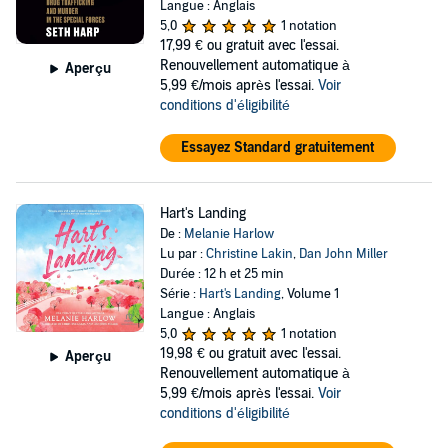
Langue : Anglais
5,0
1 notation
17,99 €
ou gratuit avec l'essai.
Renouvellement automatique à
Aperçu
5,99 €/mois après l'essai.
Voir
conditions d'éligibilité
Essayez Standard gratuitement
Hart's Landing
De :
Melanie Harlow
Lu par :
Christine Lakin
,
Dan John Miller
Durée : 12 h et 25 min
Série :
Hart's Landing
, Volume 1
Langue : Anglais
5,0
1 notation
19,98 €
ou gratuit avec l'essai.
Aperçu
Renouvellement automatique à
5,99 €/mois après l'essai.
Voir
conditions d'éligibilité