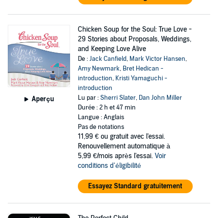
Chicken Soup for the Soul: True Love -
29 Stories about Proposals, Weddings,
and Keeping Love Alive
De :
Jack Canfield
,
Mark Victor Hansen
,
Amy Newmark
,
Bret Hedican -
introduction
,
Kristi Yamaguchi -
introduction
Lu par :
Sherri Slater
,
Dan John Miller
Aperçu
Durée : 2 h et 47 min
Langue : Anglais
Pas de notations
11,99 €
ou gratuit avec l'essai.
Renouvellement automatique à
5,99 €/mois après l'essai.
Voir
conditions d'éligibilité
Essayez Standard gratuitement