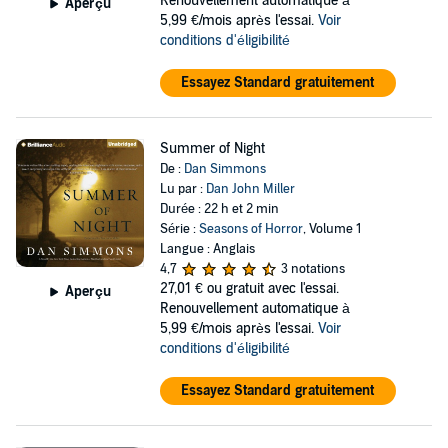
Renouvellement automatique à
Aperçu
5,99 €/mois après l'essai.
Voir
conditions d'éligibilité
Essayez Standard gratuitement
Summer of Night
De :
Dan Simmons
Lu par :
Dan John Miller
Durée : 22 h et 2 min
Série :
Seasons of Horror
, Volume 1
Langue : Anglais
4,7
3 notations
27,01 €
ou gratuit avec l'essai.
Aperçu
Renouvellement automatique à
5,99 €/mois après l'essai.
Voir
conditions d'éligibilité
Essayez Standard gratuitement