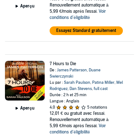
Renouvellement automatique à
Aperçu
5,99 €/mois après l'essai.
Voir
conditions d'éligibilité
Essayez Standard gratuitement
7 Hours to Die
De :
James Patterson
,
Duane
Swierczynski
Lu par :
Sarah Paulson
,
Patina Miller
,
Mel
Rodriguez
,
Dan Stevens
,
full cast
Durée : 2 h et 25 min
Langue : Anglais
4,0
5 notations
Aperçu
12,01 €
ou gratuit avec l'essai.
Renouvellement automatique à
5,99 €/mois après l'essai.
Voir
conditions d'éligibilité