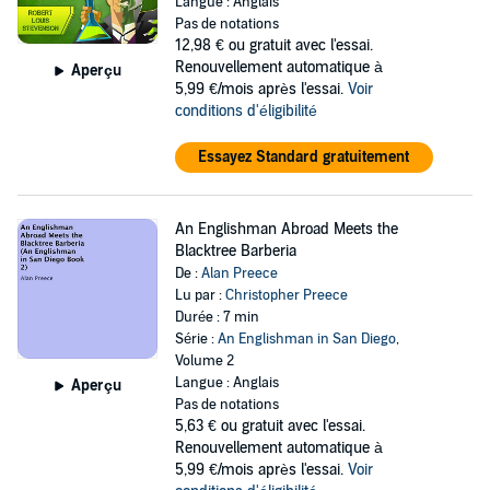
Langue : Anglais
Pas de notations
12,98 €
ou gratuit avec l'essai.
Renouvellement automatique à
Aperçu
5,99 €/mois après l'essai.
Voir
conditions d'éligibilité
Essayez Standard gratuitement
An Englishman Abroad Meets the
Blacktree Barberia
De :
Alan Preece
Lu par :
Christopher Preece
Durée : 7 min
Série :
An Englishman in San Diego
,
Volume 2
Langue : Anglais
Aperçu
Pas de notations
5,63 €
ou gratuit avec l'essai.
Renouvellement automatique à
5,99 €/mois après l'essai.
Voir