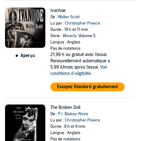
Ivanhoe
De :
Walter Scott
Lu par :
Christopher Preece
Durée : 19 h et 11 min
Série :
Waverly
, Volume 5
Langue : Anglais
Pas de notations
21,99 €
ou gratuit avec l'essai.
Aperçu
Renouvellement automatique à
5,99 €/mois après l'essai.
Voir
conditions d'éligibilité
Essayez Standard gratuitement
The Broken Doll
De :
P.J. Blakey-Novis
Lu par :
Christopher Preece
Durée : 8 h et 9 min
Langue : Anglais
Pas de notations