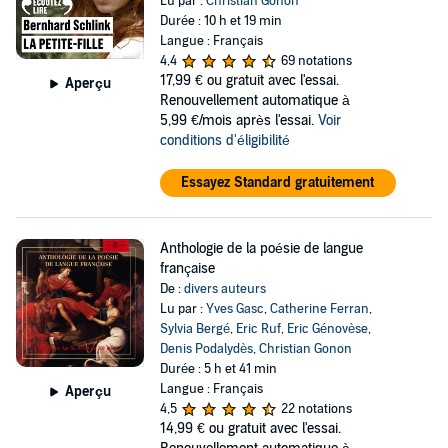
Lu par :
Christian Gonon
Durée : 10 h et 19 min
Langue : Français
4,4
69 notations
17,99 €
ou gratuit avec l'essai.
Aperçu
Renouvellement automatique à
5,99 €/mois après l'essai.
Voir
conditions d'éligibilité
Essayez Standard gratuitement
Anthologie de la poésie de langue
française
De :
divers auteurs
Lu par :
Yves Gasc
,
Catherine Ferran
,
Sylvia Bergé
,
Eric Ruf
,
Eric Génovèse
,
Denis Podalydès
,
Christian Gonon
Durée : 5 h et 41 min
Langue : Français
Aperçu
4,5
22 notations
14,99 €
ou gratuit avec l'essai.