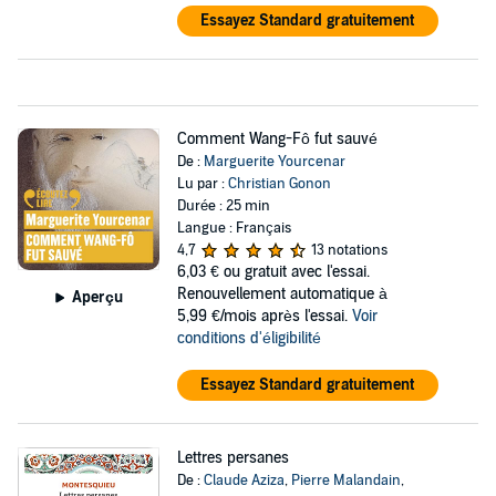
Essayez Standard gratuitement
Comment Wang-Fô fut sauvé
De :
Marguerite Yourcenar
Lu par :
Christian Gonon
Durée : 25 min
Langue : Français
4,7
13 notations
6,03 €
ou gratuit avec l'essai.
Renouvellement automatique à
Aperçu
5,99 €/mois après l'essai.
Voir
conditions d'éligibilité
Essayez Standard gratuitement
Lettres persanes
De :
Claude Aziza
,
Pierre Malandain
,