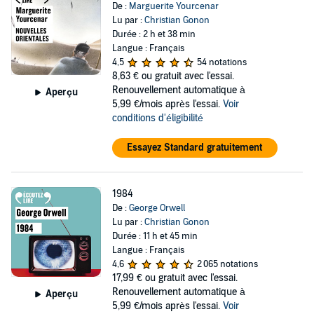
De :
Marguerite Yourcenar
Lu par :
Christian Gonon
Durée : 2 h et 38 min
Langue : Français
4,5
54 notations
8,63 €
ou gratuit avec l'essai.
Renouvellement automatique à
Aperçu
5,99 €/mois après l'essai.
Voir
conditions d'éligibilité
Essayez Standard gratuitement
1984
De :
George Orwell
Lu par :
Christian Gonon
Durée : 11 h et 45 min
Langue : Français
4,6
2 065 notations
17,99 €
ou gratuit avec l'essai.
Renouvellement automatique à
Aperçu
5,99 €/mois après l'essai.
Voir