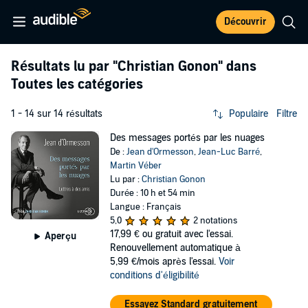
Découvrir
Résultats lu par
"Christian Gonon"
dans
Toutes les catégories
1 - 14 sur 14 résultats
Populaire
Filtre
Des messages portés par les nuages
De :
Jean d'Ormesson
,
Jean-Luc Barré
,
Martin Véber
Lu par :
Christian Gonon
Durée : 10 h et 54 min
Langue : Français
5,0
2 notations
17,99 €
ou gratuit avec l'essai.
Aperçu
Renouvellement automatique à
5,99 €/mois après l'essai.
Voir
conditions d'éligibilité
Essayez Standard gratuitement