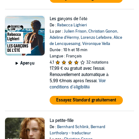
Les garçons de l'été
De :
Rebecca Lighieri
Lu par :
Julien Frison
,
Christian Gonon
,
Adeline d'Hermy
,
Lorenzo Lefebvre
,
Alice
de Lencquesaing
,
Véronique Vella
Durée : 10 h et 18 min
Langue : Français
4,1
32 notations
Aperçu
17,99 €
ou gratuit avec l'essai.
Renouvellement automatique à
5,99 €/mois après l'essai.
Voir
conditions d'éligibilité
Essayez Standard gratuitement
La petite-fille
De :
Bernhard Schlink
,
Bernard
Lortholary - traducteur