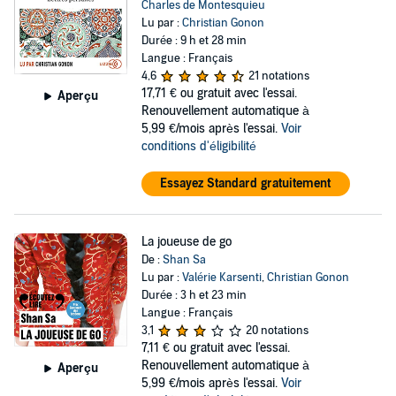
Charles de Montesquieu
Lu par :
Christian Gonon
Durée : 9 h et 28 min
Langue : Français
4,6
21 notations
17,71 €
ou gratuit avec l'essai.
Aperçu
Renouvellement automatique à
5,99 €/mois après l'essai.
Voir
conditions d'éligibilité
Essayez Standard gratuitement
La joueuse de go
De :
Shan Sa
Lu par :
Valérie Karsenti
,
Christian Gonon
Durée : 3 h et 23 min
Langue : Français
3,1
20 notations
7,11 €
ou gratuit avec l'essai.
Renouvellement automatique à
Aperçu
5,99 €/mois après l'essai.
Voir