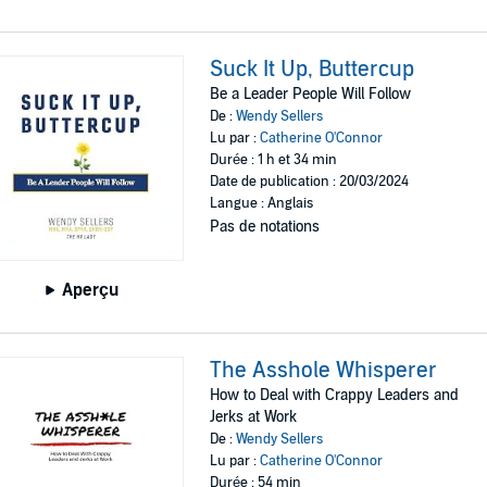
Suck It Up, Buttercup
Be a Leader People Will Follow
De :
Wendy Sellers
Lu par :
Catherine O'Connor
Durée : 1 h et 34 min
Date de publication : 20/03/2024
Langue : Anglais
Pas de notations
Aperçu
The Asshole Whisperer
How to Deal with Crappy Leaders and
Jerks at Work
De :
Wendy Sellers
Lu par :
Catherine O'Connor
Durée : 54 min