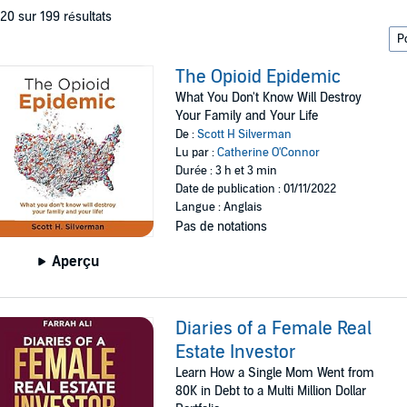
 20 sur 199 résultats
The Opioid Epidemic
What You Don't Know Will Destroy
Your Family and Your Life
De :
Scott H Silverman
Lu par :
Catherine O'Connor
Durée : 3 h et 3 min
Date de publication : 01/11/2022
Langue : Anglais
Pas de notations
Aperçu
Diaries of a Female Real
Estate Investor
Learn How a Single Mom Went from
80K in Debt to a Multi Million Dollar