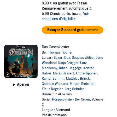
8,99 €
ou gratuit avec l'essai.
Renouvellement automatique à
5,99 €/mois après l'essai.
Voir
conditions d'éligibilité
Essayez Standard gratuitement
Das Oasenkloster
De :
Thomas Tippner
Lu par :
Eckart Dux
,
Douglas Welbat
,
Jens
Wendland
,
Katja Brügger
,
Lutz
Mackensy
,
Julien Haggége
,
Konrad
Halver
,
Mario Hassert
,
André Tippner
,
Rainer Schmitt
,
Matthias Brinck
,
Gabriele Wienand
,
Mirjam Riebandt
,
Aperçu
Klaus Nägelen
,
Jörg Schuler
Durée : 1 h et 14 min
Série :
Hörgespinste - Der Orden
, Volume
2
Langue : Allemand
Pas de notations