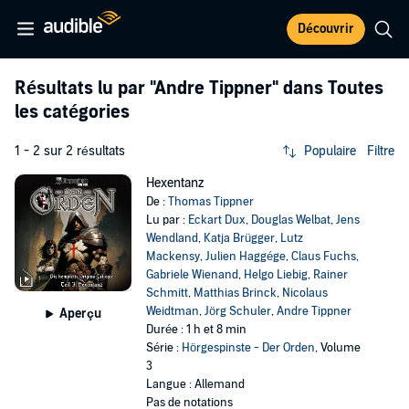
Découvrir
Résultats lu par
"Andre Tippner"
dans Toutes
les catégories
1 - 2 sur 2 résultats
Populaire
Filtre
Hexentanz
De :
Thomas Tippner
Lu par :
Eckart Dux
,
Douglas Welbat
,
Jens
Wendland
,
Katja Brügger
,
Lutz
Mackensy
,
Julien Haggége
,
Claus Fuchs
,
Gabriele Wienand
,
Helgo Liebig
,
Rainer
Schmitt
,
Matthias Brinck
,
Nicolaus
Weidtman
,
Jörg Schuler
,
Andre Tippner
Aperçu
Durée : 1 h et 8 min
Série :
Hörgespinste - Der Orden
, Volume
3
Langue : Allemand
Pas de notations