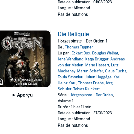
Date de publication : 01/02/2023
Langue : Allemand
Pas de notations
Die Reliquie
Hörgespinste - Der Orden 1
De :
Thomas Tippner
Lu par :
Eckart Dux
,
Douglas Welbat
,
Jens Wendland
,
Katja Brügger
,
Andreas
von der Meden
,
Mario Hassert
,
Lutz
Mackensy
,
Martin Schäfer
,
Claus Fuchs
,
Toula Savvidou
,
Julien Haggége
,
Karl-
Heinz Kaul
,
Thomas Friebe
,
Jörg
Schuler
,
Tobias Kluckert
Aperçu
Série :
Hörgespinste - Der Orden
,
Volume 1
Durée : 1 h et 11 min
Date de publication : 27/01/2023
Langue : Allemand
Pas de notations