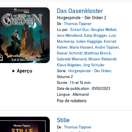
Das Oasenkloster
Hörgespinste - Der Orden 2
De :
Thomas Tippner
Lu par :
Eckart Dux
,
Douglas Welbat
,
Jens Wendland
,
Katja Brügger
,
Lutz
Mackensy
,
Julien Haggége
,
Konrad
Halver
,
Mario Hassert
,
André Tippner
,
Rainer Schmitt
,
Matthias Brinck
,
Gabriele Wienand
,
Mirjam Riebandt
,
Klaus Nägelen
,
Jörg Schuler
Aperçu
Série :
Hörgespinste - Der Orden
,
Volume 2
Durée : 1 h et 14 min
Date de publication : 01/02/2023
Langue : Allemand
Pas de notations
Stille
De :
Thomas Tippner