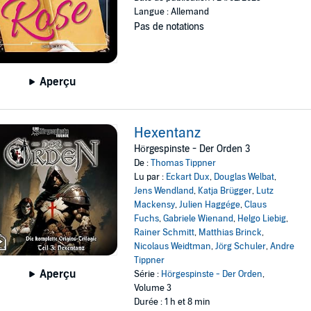
Langue : Allemand
Pas de notations
Aperçu
Hexentanz
Hörgespinste - Der Orden 3
De :
Thomas Tippner
Lu par :
Eckart Dux
,
Douglas Welbat
,
Jens Wendland
,
Katja Brügger
,
Lutz
Mackensy
,
Julien Haggége
,
Claus
Fuchs
,
Gabriele Wienand
,
Helgo Liebig
,
Rainer Schmitt
,
Matthias Brinck
,
Nicolaus Weidtman
,
Jörg Schuler
,
Andre
Tippner
Aperçu
Série :
Hörgespinste - Der Orden
,
Volume 3
Durée : 1 h et 8 min