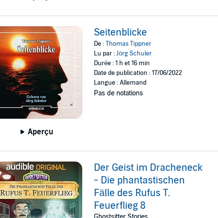
Seitenblicke
De :
Thomas Tippner
Lu par :
Jörg Schuler
Durée : 1 h et 16 min
Date de publication : 17/06/2022
Langue : Allemand
Pas de notations
Aperçu
Der Geist im Dracheneck
- Die phantastischen
Fälle des Rufus T.
Feuerflieg 8
Ghostsitter Stories