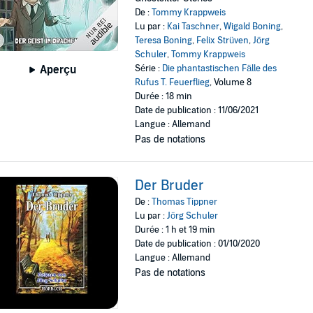
De :
Tommy Krappweis
Lu par :
Kai Taschner
,
Wigald Boning
,
Teresa Boning
,
Felix Strüven
,
Jörg
Schuler
,
Tommy Krappweis
Série :
Die phantastischen Fälle des
Aperçu
Rufus T. Feuerflieg
, Volume 8
Durée : 18 min
Date de publication : 11/06/2021
Langue : Allemand
Pas de notations
Der Bruder
De :
Thomas Tippner
Lu par :
Jörg Schuler
Durée : 1 h et 19 min
Date de publication : 01/10/2020
Langue : Allemand
Pas de notations