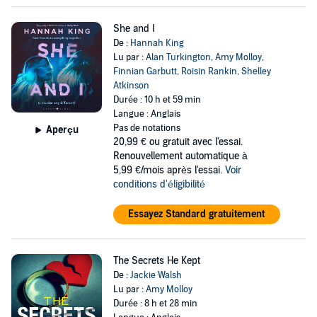
She and I
De :
Hannah King
Lu par :
Alan Turkington
,
Amy Molloy
,
Finnian Garbutt
,
Roisin Rankin
,
Shelley
Atkinson
Durée : 10 h et 59 min
Langue : Anglais
Pas de notations
Aperçu
20,99 €
ou gratuit avec l'essai.
Renouvellement automatique à
5,99 €/mois après l'essai.
Voir
conditions d'éligibilité
Essayez Standard gratuitement
The Secrets He Kept
De :
Jackie Walsh
Lu par :
Amy Molloy
Durée : 8 h et 28 min