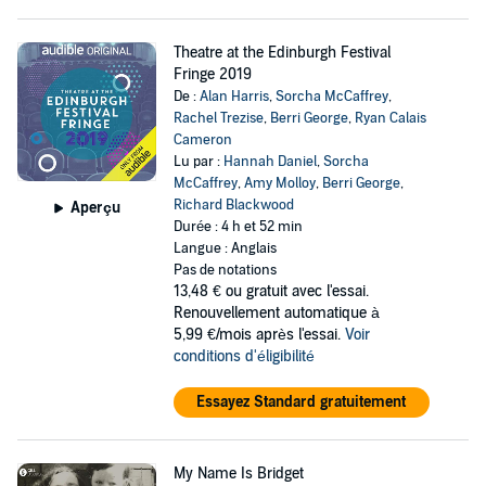
Theatre at the Edinburgh Festival
Fringe 2019
De :
Alan Harris
,
Sorcha McCaffrey
,
Rachel Trezise
,
Berri George
,
Ryan Calais
Cameron
Lu par :
Hannah Daniel
,
Sorcha
McCaffrey
,
Amy Molloy
,
Berri George
,
Richard Blackwood
Aperçu
Durée : 4 h et 52 min
Langue : Anglais
Pas de notations
13,48 €
ou gratuit avec l'essai.
Renouvellement automatique à
5,99 €/mois après l'essai.
Voir
conditions d'éligibilité
Essayez Standard gratuitement
My Name Is Bridget