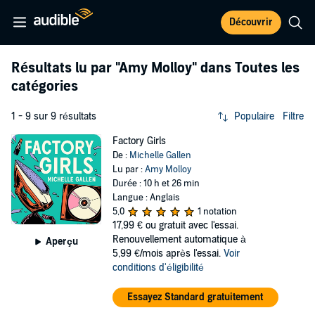
Découvrir
Résultats lu par
"Amy Molloy"
dans Toutes les
catégories
1 - 9 sur 9 résultats
Populaire
Filtre
Factory Girls
De :
Michelle Gallen
Lu par :
Amy Molloy
Durée : 10 h et 26 min
Langue : Anglais
5,0
1 notation
17,99 €
ou gratuit avec l'essai.
Renouvellement automatique à
Aperçu
5,99 €/mois après l'essai.
Voir
conditions d'éligibilité
Essayez Standard gratuitement