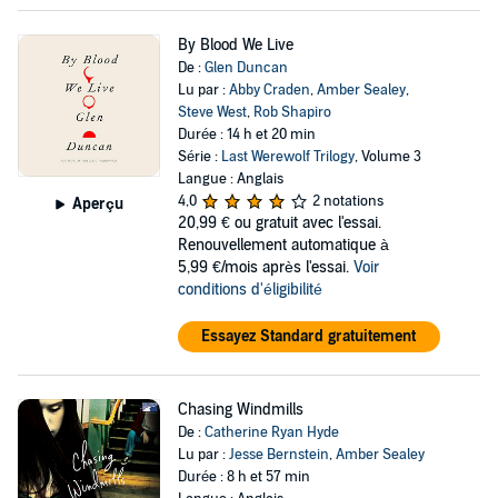
By Blood We Live
De :
Glen Duncan
Lu par :
Abby Craden
,
Amber Sealey
,
Steve West
,
Rob Shapiro
Durée : 14 h et 20 min
Série :
Last Werewolf Trilogy
, Volume 3
Langue : Anglais
4,0
2 notations
Aperçu
20,99 €
ou gratuit avec l'essai.
Renouvellement automatique à
5,99 €/mois après l'essai.
Voir
conditions d'éligibilité
Essayez Standard gratuitement
Chasing Windmills
De :
Catherine Ryan Hyde
Lu par :
Jesse Bernstein
,
Amber Sealey
Durée : 8 h et 57 min