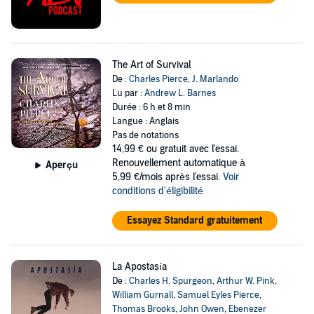
The Art of Survival
De :
Charles Pierce
,
J. Marlando
Lu par :
Andrew L. Barnes
Durée : 6 h et 8 min
Langue : Anglais
Pas de notations
14,99 €
ou gratuit avec l'essai.
Renouvellement automatique à
Aperçu
5,99 €/mois après l'essai.
Voir
conditions d'éligibilité
Essayez Standard gratuitement
La Apostasía
De :
Charles H. Spurgeon
,
Arthur W. Pink
,
William Gurnall
,
Samuel Eyles Pierce
,
Thomas Brooks
,
John Owen
,
Ebenezer