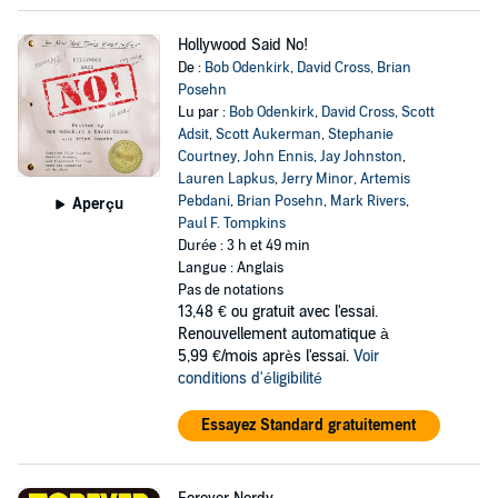
Hollywood Said No!
De :
Bob Odenkirk
,
David Cross
,
Brian
Posehn
Lu par :
Bob Odenkirk
,
David Cross
,
Scott
Adsit
,
Scott Aukerman
,
Stephanie
Courtney
,
John Ennis
,
Jay Johnston
,
Lauren Lapkus
,
Jerry Minor
,
Artemis
Pebdani
,
Brian Posehn
,
Mark Rivers
,
Aperçu
Paul F. Tompkins
Durée : 3 h et 49 min
Langue : Anglais
Pas de notations
13,48 €
ou gratuit avec l'essai.
Renouvellement automatique à
5,99 €/mois après l'essai.
Voir
conditions d'éligibilité
Essayez Standard gratuitement