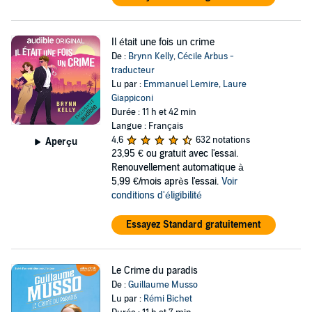
Il était une fois un crime
De :
Brynn Kelly
,
Cécile Arbus -
traducteur
Lu par :
Emmanuel Lemire
,
Laure
Giappiconi
Durée : 11 h et 42 min
Langue : Français
4,6
632 notations
Aperçu
23,95 €
ou gratuit avec l'essai.
Renouvellement automatique à
5,99 €/mois après l'essai.
Voir
conditions d'éligibilité
Essayez Standard gratuitement
Le Crime du paradis
De :
Guillaume Musso
Lu par :
Rémi Bichet