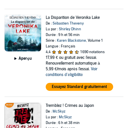
La Disparition de Veronika Lake
De :
Sébastien Theveny
Lu par :
Shirley Dhinn
Durée : 9 h et 56 min
Série :
Karen Blackstone
, Volume 1
Langue : Français
4,4
1 690 notations
17,99 €
ou gratuit avec l'essai.
Aperçu
Renouvellement automatique à
5,99 €/mois après l'essai.
Voir
conditions d'éligibilité
Essayez Standard gratuitement
Tremblez ! Crimes au Japon
De :
McSkyz
Lu par :
McSkyz
Durée : 6 h et 38 min