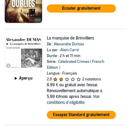
Écouter gratuitement
La marquise de Brinvilliers
De :
Alexandre Dumas
Lu par :
Alain Carré
Durée : 2 h et 11 min
Série :
Celebrated Crimes ( French
Edition )
Langue : Français
Aperçu
2,0
2 notations
8,99 €
ou gratuit avec l'essai.
Renouvellement automatique à
5,99 €/mois après l'essai.
Voir
conditions d'éligibilité
Essayez Standard gratuitement