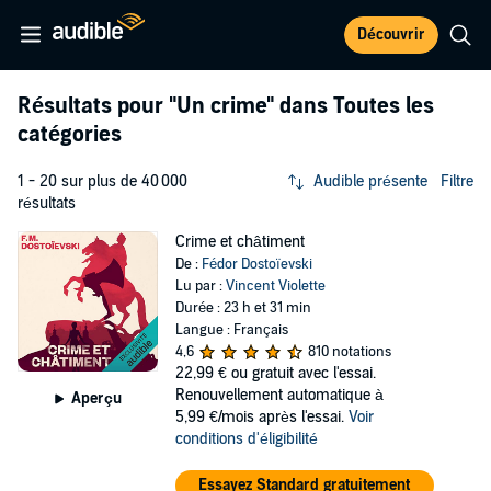
Découvrir
Résultats pour
"Un crime"
dans Toutes les
catégories
1 - 20 sur plus de 40 000
Audible présente
Filtre
résultats
Crime et châtiment
De :
Fédor Dostoïevski
Lu par :
Vincent Violette
Durée : 23 h et 31 min
Langue : Français
4,6
810 notations
22,99 €
ou gratuit avec l'essai.
Renouvellement automatique à
Aperçu
5,99 €/mois après l'essai.
Voir
conditions d'éligibilité
Essayez Standard gratuitement