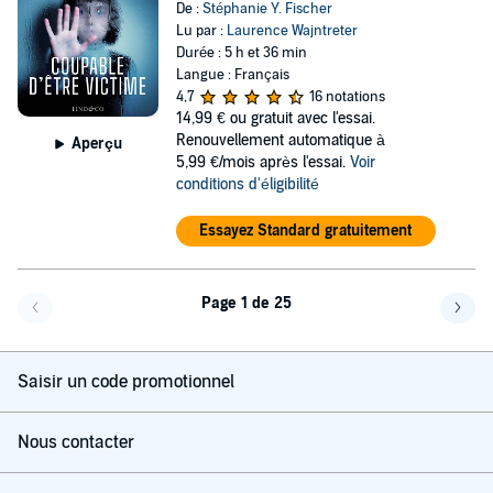
De :
Stéphanie Y. Fischer
Lu par :
Laurence Wajntreter
Durée : 5 h et 36 min
Langue : Français
4,7
16 notations
14,99 €
ou gratuit avec l'essai.
Renouvellement automatique à
Aperçu
5,99 €/mois après l'essai.
Voir
conditions d'éligibilité
Essayez Standard gratuitement
Page 1 de 25
Page précédente
Page 
Saisir un code promotionnel
Nous contacter