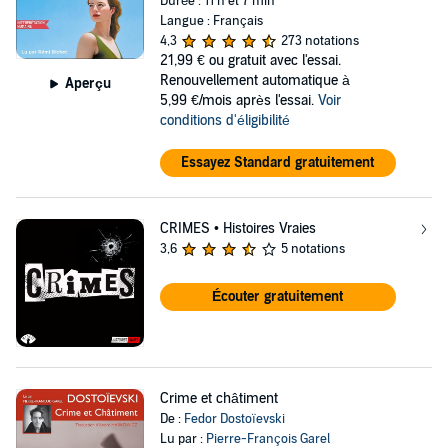
Durée : 11 h et 7 min
Langue : Français
4,3
273 notations
21,99 €
ou gratuit avec l'essai.
Renouvellement automatique à
Aperçu
5,99 €/mois après l'essai.
Voir
conditions d'éligibilité
Essayez Standard gratuitement
CRIMES • Histoires Vraies
3,6
5 notations
Écouter gratuitement
Crime et châtiment
De :
Fedor Dostoïevski
Lu par :
Pierre-François Garel