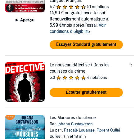
Langue : Français
4,7
51 notations
14,99 €
ou gratuit avec l'essai.
Renouvellement automatique à
Aperçu
5,99 €/mois après l'essai.
Voir
conditions d'éligibilité
Essayez Standard gratuitement
Le nouveau détective / Dans les
coulisses du crime
5,0
4 notations
Écouter gratuitement
Les Morsures du silence
De :
Johana Gustawsson
Lu par :
Pascale Louange
,
Florent Oullié
Durée : 7 h et 19 min