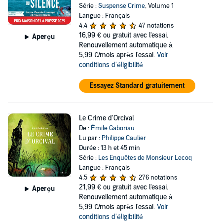
Série :
Suspense Crime
, Volume 1
Langue : Français
4,4
47 notations
16,99 €
ou gratuit avec l'essai.
Aperçu
Renouvellement automatique à
5,99 €/mois après l'essai.
Voir
conditions d'éligibilité
Essayez Standard gratuitement
Le Crime d'Orcival
De :
Émile Gaboriau
Lu par :
Philippe Caulier
Durée : 13 h et 45 min
Série :
Les Enquêtes de Monsieur Lecoq
Langue : Français
4,5
276 notations
21,99 €
ou gratuit avec l'essai.
Aperçu
Renouvellement automatique à
5,99 €/mois après l'essai.
Voir
conditions d'éligibilité