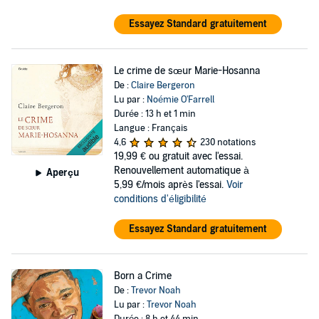
Essayez Standard gratuitement
Le crime de sœur Marie-Hosanna
De :
Claire Bergeron
Lu par :
Noémie O'Farrell
Durée : 13 h et 1 min
Langue : Français
4,6
230 notations
19,99 €
ou gratuit avec l'essai.
Renouvellement automatique à
Aperçu
5,99 €/mois après l'essai.
Voir
conditions d'éligibilité
Essayez Standard gratuitement
Born a Crime
De :
Trevor Noah
Lu par :
Trevor Noah
Durée : 8 h et 44 min