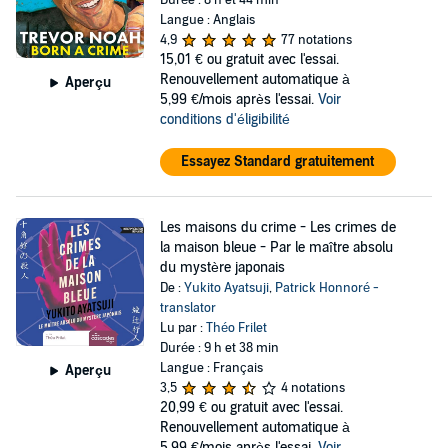
Langue : Anglais
4,9
77 notations
15,01 €
ou gratuit avec l'essai.
Renouvellement automatique à
Aperçu
5,99 €/mois après l'essai.
Voir
conditions d'éligibilité
Essayez Standard gratuitement
Les maisons du crime - Les crimes de
la maison bleue - Par le maître absolu
du mystère japonais
De :
Yukito Ayatsuji
,
Patrick Honnoré -
translator
Lu par :
Théo Frilet
Durée : 9 h et 38 min
Langue : Français
Aperçu
3,5
4 notations
20,99 €
ou gratuit avec l'essai.
Renouvellement automatique à
5,99 €/mois après l'essai.
Voir