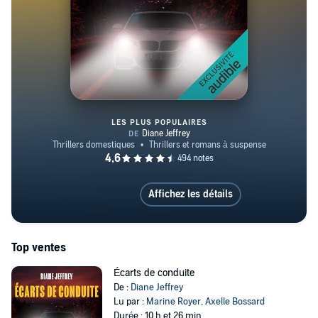
pouvez suivre Diane sur X, Instagram, Facebook,
Bluesky ou sur son site web.
LES PLUS POPULAIRES
Écarts de conduite
Affichez les détails
Top ventes
Écarts de conduite
De :
Diane Jeffrey
Lu par :
Marine Royer
,
Axelle Bossard
Durée : 10 h et 26 min