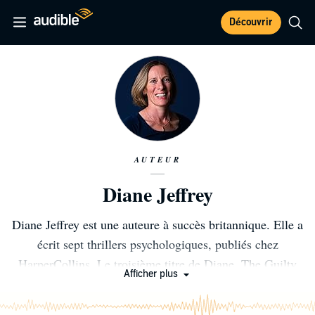
Découvrir
AUTEUR
Diane Jeffrey
Diane Jeffrey est une auteure à succès britannique. Elle a
écrit sept thrillers psychologiques, publiés chez
HarperCollins. Le troisième titre de Diane, The Guilty
Afficher plus
Mother, a figuré sur la liste des best-sellers du journal
USA Today et est resté pendant plusieurs semaines dans