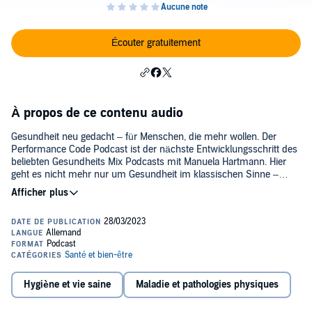
Écouter gratuitement
À propos de ce contenu audio
Gesundheit neu gedacht – für Menschen, die mehr wollen. Der
Performance Code Podcast ist der nächste Entwicklungsschritt des
beliebten Gesundheits Mix Podcasts mit Manuela Hartmann. Hier
geht es nicht mehr nur um Gesundheit im klassischen Sinne –
sondern um das, was daraus möglich wird: echte Performance im
Leben und Beruf. Mit einem klaren Fokus auf Führung, Erfolg und
Energie richtet sich dieser Podcast an Unternehmer:innen,
Führungskräfte und Leistungsträger:innen, die mehr wollen als
bloßes Wohlbefinden. Es geht um spürbare Leistungssteigerung –
körperlich, mental und im Auftreten. 🎯 Was dich erwartet: Ehrliche
Impulse jenseits von Gesundheitsfloskeln Praxisnahe Tools mit
direktem Umsetzungsfaktor Fundierte Einblicke aus Coaching,
Hygiène et vie saine
Maladie et pathologies physiques
Gesundheitswissenschaft und Persönlichkeitsentwicklung Themen
wie Ernährung, Stresskompetenz, Körpersprache, mentale Stärke