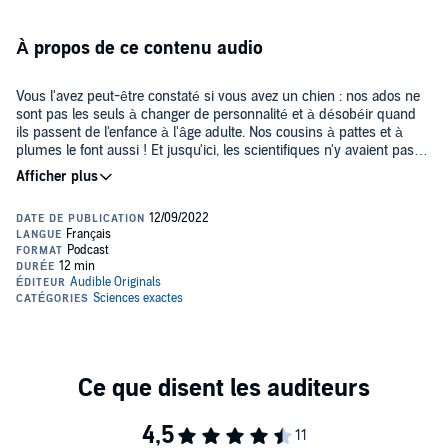
À propos de ce contenu audio
Vous l'avez peut-être constaté si vous avez un chien : nos ados ne
sont pas les seuls à changer de personnalité et à désobéir quand
ils passent de l'enfance à l'âge adulte. Nos cousins à pattes et à
plumes le font aussi ! Et jusqu'ici, les scientifiques n'y avaient pas
vraiment prêté attention...
Chaque avancée scientifique raconte une nouvelle histoire et ce sont
ces histoires piquantes ou vertigineuses que nous aimons raconter
dans les pages d'Epsiloon, le nouveau magazine d'actualité
scientifique édité par Unique Heritage Media. Chaque semaine,
notre journaliste vous embarque dans l'une des enquêtes de la
rédaction.
Au micro des journalistes de la rédaction d'
Epsiloon
.
Sound designer: Léopold Roy.
©2022 Audible Originals (P)2022 Unique Heritage Media