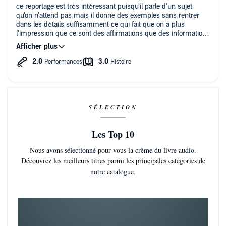
ce reportage est très intéressant puisqu'il parle d'un sujet
qu'on n'attend pas mais il donne des exemples sans rentrer
dans les détails suffisamment ce qui fait que on a plus
l'impression que ce sont des affirmations que des informations
scientifiques et ça c'est dommage
par contre j'ai essayé de lire Epsilon et malheureusement j'ai
des soucis pour lire et je n'arrive pas à le faire alors que les
sujets m'intéressent donc voir cela en podcast ça m'a tout de
suite intéressé mais je ne sais pas si je vais continuer si c'est
pas assez travaillé comme ça
SÉLECTION
Les Top 10
Nous avons sélectionné pour vous la crème du livre audio.
Découvrez les meilleurs titres parmi les principales catégories de
notre catalogue.