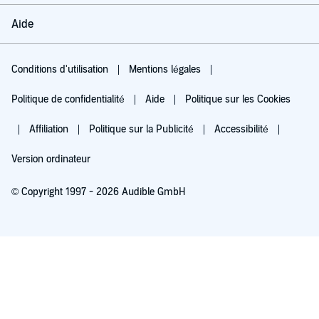
Aide
Conditions d'utilisation
Mentions légales
Politique de confidentialité
Aide
Politique sur les Cookies
Affiliation
Politique sur la Publicité
Accessibilité
Version ordinateur
© Copyright 1997 - 2026 Audible GmbH
Essayez pour 0,00 €
Renouvellement automatique à 5,99 €/mois après 30 jours. Annulation possible
chaque mois.