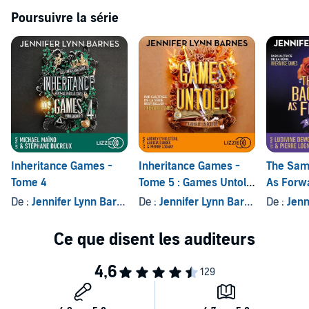
Poursuivre la série
Inheritance Games -
Inheritance Games -
The Sam
Tome 4
Tome 5 : Games Untold
As Forw
- Les ultimes secrets -
De :
Jennifer Lynn Barnes
, et autres
De :
Jennifer Lynn Barnes
, et autre
De :
Jenni
la saga young adult
événement. Des
nouvelles révélations
sur Avery et la famille
Hawthorne