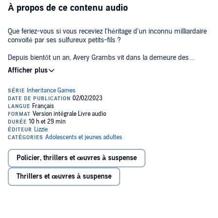
À propos de ce contenu audio
Que feriez-vous si vous receviez l'héritage d'un inconnu milliardaire
convoité par ses sulfureux petits-fils ?
Depuis bientôt un an, Avery Grambs vit dans la demeure des
Hawthorne. À présent majeure, elle va officiellement devenir
milliardaire.
Alors que le monde a les yeux rivés sur elle, s'interrogeant sur la
façon dont une si jeune femme va gérer une fortune aussi
importante, une nouvelle venue prend ses quartiers entre les murs
de la maison Hawthorne et apporte avec elle son lot de tensions.
Serait-elle la pièce manquante de l'héritage d'Avery ?
Avery et les petits-fils Hawthorne ont une dernière énigme à
résoudre, une partie décisive contre un adversaire inconnu et
puissant... qui pourrait tout remettre en jeu.
Policier, thrillers et œuvres à suspense
©2021 / 2022 Jennifer Lynn Barnes / éditions Pocket Jeunesse, pour
la traduction française et la présente édition. (P)2023 Lizzie, un
Thrillers et œuvres à suspense
département d’Univers Poche, Paris