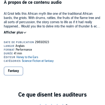
À propos de ce contenu audio
Al Griot tells this African myth like one of the traditional African
bards, the griots. With drums, rattles, the fruits of the flame tree and
all sorts of percussion, the story comes to life as if it had really
happened... Would you like to delve into the realm of thunder & echo
and fathom the forces that shape our society?
Text from Karim Traoré:
Die Verlobte des Marabut: Märchen und
Mythen aus Westafrika
mit Illustrationen von Marcia Kure. Misereor
Media Production 1999. Translated by Paul Hopkins. Artwork by
Markus Rendl. Recorded at Tonjagd Studio Mannheim.
©2022 Honey to the Ears (P)2022 Honey to the Ears
Fantasy