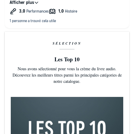
Ce livre n’est pas un livre de sagesse; Zukav décrit une
doctrine où l’on peut clairement voire ses racines dans la
anthropocentrique culture chrétienne, mélangé avec sa propre
imagination fantastique. Il manque des explications sur la base
de ses idées que ce soit.
Animals have a group soul. Dolphins are dying because they
are exhausted and have decided collectively through their
group consciousness to abandon the Earth. – Une belle
déclaration pour justifier le comportement arrogant de
SÉLECTION
l'homme sur la planète et la destruction du reste du monde
vivant. Très inquiétant!!
Les Top 10
Nous avons sélectionné pour vous la crème du livre audio.
Découvrez les meilleurs titres parmi les principales catégories de
notre catalogue.