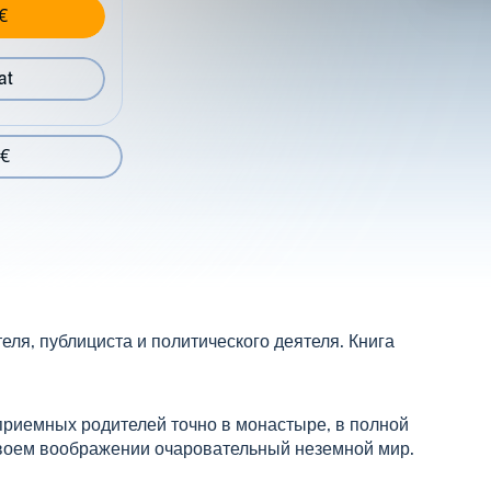
€
at
 €
ля, публициста и политического деятеля. Книга
приемных родителей точно в монастыре, в полной
своем воображении очаровательный неземной мир.
сть...