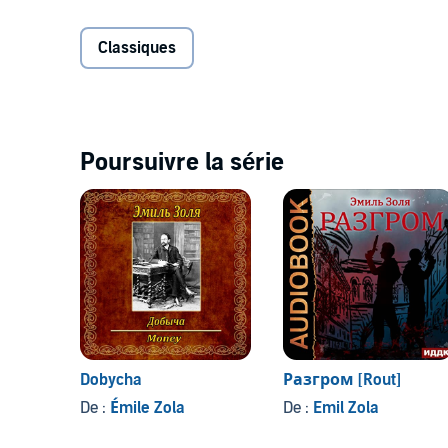
Аудиокнига. Зарубежная классика.
Classiques
Музыка: darrencurtismusic.com
Darren Curtis /Camelot Monastery
Poursuivre la série
Переводчик: Ромм Александр Ильич
© ИДДК
Please note: This audiobook is in Russian.
©2022 IDDK (P)2022 IDDK
Dobycha
Разгром [Rout]
De :
Émile Zola
De :
Emil Zola