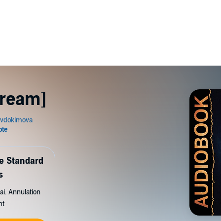
Dream]
de Standard
s
ai. Annulation
nt