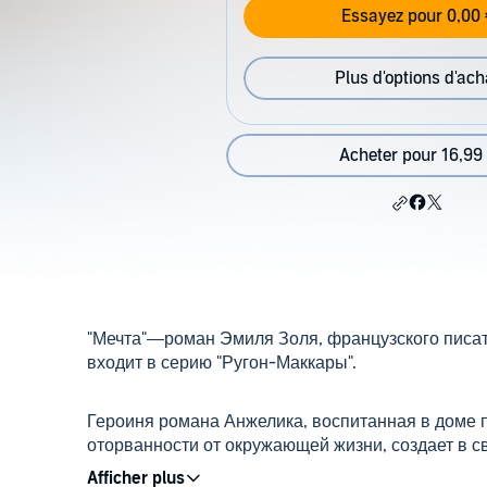
Essayez pour 0,00 
Plus d'options d'ach
Acheter pour 16,99
"Мечта"—роман Эмиля Золя, французского писате
входит в серию "Ругон-Маккары".
Героиня романа Анжелика, воспитанная в доме 
оторванности от окружающей жизни, создает в 
Однажды мир её фантазий превратился в реально