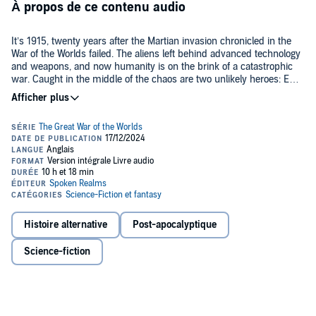
À propos de ce contenu audio
It’s 1915, twenty years after the Martian invasion chronicled in the
War of the Worlds failed. The aliens left behind advanced technology
and weapons, and now humanity is on the brink of a catastrophic
war. Caught in the middle of the chaos are two unlikely heroes: Emil
Zimmerman, a young German soldier, and James Brogan, an
introverted radio engineer.
Emil dreamed of escaping his small village and making his way to
the big city but finds himself in the trenches fighting for an army
that indiscriminately wields deadly Martian weapons. Meanwhile,
James just wants to be left alone but is pulled into a web of
conspiracy when he’s called upon to repair crucial radios on Long
Island.
As the world hurtles towards the brink of destruction, Emil and
James find themselves on a collision course with fate, each
struggling to survive and make sense of a new reality.
Histoire alternative
Post-apocalyptique
Shadows of the Past
is a science fiction, alternate history, survival
Science-fiction
adventure. Do you love
War of the Worlds
by H.G. Wells? Then the
thrilling journey of The Great War of the Worlds, where humanity
grapples with the legacy of Martian technology, is the ride you’re
looking for.
©2024 Eric Goebelbecker (P)2024 Eric Goebelbecker