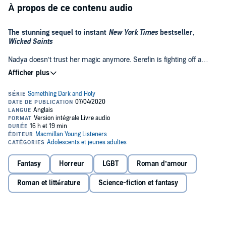
À propos de ce contenu audio
The stunning sequel to instant
New York Times
bestseller,
Wicked Saints
Nadya doesn’t trust her magic anymore. Serefin is fighting off a
voice in his head that doesn’t belong to him. Malachiasz is at war
with who--and what--he’s become.
As their group is continually torn apart, the girl, the prince, and the
monster find their fates irrevocably intertwined. Their paths are
being orchestrated by someone…or something. The voices that
Serefin hears in the darkness, the ones that Nadya believes are her
gods, the ones that Malachiasz is desperate to meet—those voices
want a stake in the world, and they refuse to stay quiet any longer.
In her dramatic follow-up to
Wicked Saints,
the first book in her
Fantasy
Horreur
LGBT
Roman d’amour
Something Dark and Holy trilogy, Emily A. Duncan paints a Gothic,
icy world where shadows whisper, and no one is who they seem,
Roman et littérature
Science-fiction et fantasy
with a shocking ending that will leave you breathless.
A Macmillan Audio production from Wednesday Books