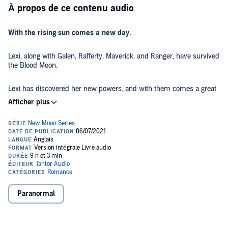
À propos de ce contenu audio
With the rising sun comes a new day.
Lexi, along with Galen, Rafferty, Maverick, and Ranger, have survived
the Blood Moon.
Lexi has discovered her new powers, and with them comes a great
deal of responsibility.
With the help from her father, Tobias, and all the Wolf Packs, can
Lexi help heal the curse that has been placed on the shifters? Or
does her power only go so far?
©2020 Belle Harper (P)2021 Tantor
Paranormal