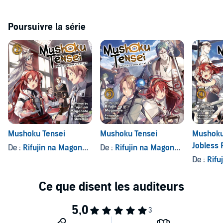
Poursuivre la série
Mushoku Tensei
Mushoku Tensei
Mushoku
Jobless 
De :
Rifujin na Magonote
De :
Rifujin na Magonote
(Light No
De :
Rifuj