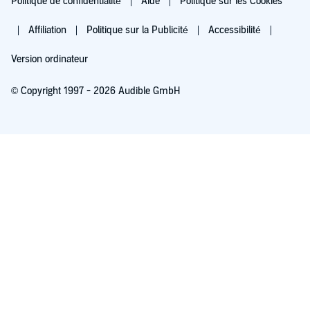
Politique de confidentialité
Aide
Politique sur les Cookies
Affiliation
Politique sur la Publicité
Accessibilité
Version ordinateur
© Copyright 1997 - 2026 Audible GmbH
Essayez pour 0,00 €
Renouvellement automatique à 5,99 €/mois après 30 jours. Annulation possible
chaque mois.