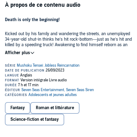
À propos de ce contenu audio
Death is only the beginning!
Kicked out by his family and wandering the streets, an unemployed
34-year-old shut-in thinks he’s hit rock-bottom—just as he’s hit and
killed by a speeding truck! Awakening to find himself reborn as an
infant in a world of swords and sorcery, but with the memories of
his first life intact, Rudeus Greyrat is determined not to repeat his
©2014 Rifujin na Magonote (P)2014 Rifujin na Magonote
past mistakes. He’s going to make the most of this reincarnation as
he sets off on the adventure of a second lifetime!
Fantasy
Roman et littérature
Science-fiction et fantasy