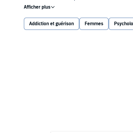
out the entirely unexpected solo journey Mrs. D took i
online support that came through on her confessional 
turned into something else quite remarkable.
Addiction et guérison
Femmes
Psycholo
©2014 Lotta Dann (P)2019 Tantor