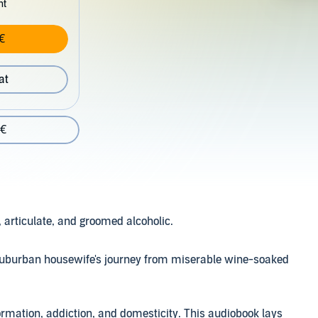
nt
€
at
 €
e, articulate, and groomed alcoholic.
e suburban housewife's journey from miserable wine-soaked
formation, addiction, and domesticity. This audiobook lays