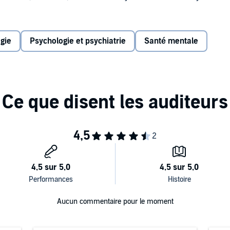
n the first year of her sobriety and reveals the incredible
blog, a blog intended to be a private online diary but
gie
Psychologie et psychiatrie
Santé mentale
Aucun commentaire pour le moment