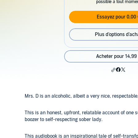
possible à tout mome
Essayez pour 0,00 
Plus d'options d'ach
Acheter pour 14,99
Mrs. D is an alcoholic, albeit a very nice, respectabl
This is an honest, upfront, relatable account of on
boozer to self-respecting sober lady.
This audiobook is an inspirational tale of self-trans