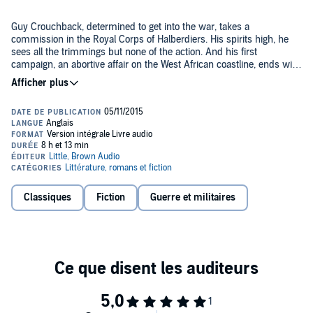
Guy Crouchback, determined to get into the war, takes a
commission in the Royal Corps of Halberdiers. His spirits high, he
sees all the trimmings but none of the action. And his first
campaign, an abortive affair on the West African coastline, ends with
an escapade which seriously blots his Halberdier copybook.
Men at Arms
is the first book in Waugh’s brilliant trilogy, Sword of
Honour, which chronicles the fortunes of Guy Crouchback.
©1952 Evelyn Waugh (P)2015 Hachette Audio
Classiques
Fiction
Guerre et militaires