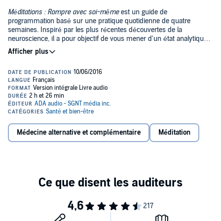
Méditations : Rompre avec soi-même
est un guide de
programmation basé sur une pratique quotidienne de quatre
semaines. Inspiré par les plus récentes découvertes de la
neuroscience, il a pour objectif de vous mener d'un état analytique
d'ondes cérébrales bêta à un état d'ondes cérébrales alpha.
L'expérience consiste à devenir pleinement conscient de l'espace
qu'occupent les différentes parties de votre corps dans l'espace qui
vous entoure. De cette manière, vous pourrez entrer en interaction
consciente avec votre subconscient afin de changer les
programmations de votre cerveau et d'ainsi pouvoir déprogrammer
facilement vos mauvaises habitudes.
À partir de ce nouveau mode de fonctionnement, vous pourrez enfin
établir les changements que vous désirez dans votre vie !
Médecine alternative et complémentaire
Méditation
Lorsque vous achetez ce titre, le fichier PDF qui l'accompagne sera
disponible dans votre confirmation d'achat envoyée par mail ainsi
que dans votre bibliothèque, depuis votre ordinateur.©2012
Encephalon LLC, 2014 ADA Audio - SGNT média inc (P)2014 ADA
Audio - SGNT média inc.