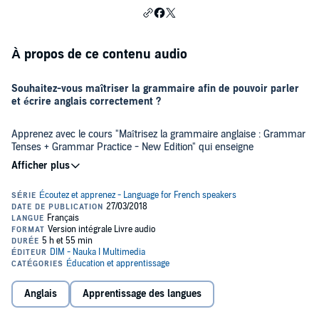
À propos de ce contenu audio
Souhaitez-vous maîtriser la grammaire afin de pouvoir parler
et écrire anglais correctement ?
Apprenez avec le cours "Maîtrisez la grammaire anglaise : Grammar
Tenses + Grammar Practice - New Edition" qui enseigne
progressivement tous les temps et formes grammaticales essentiels
pour communiquer en anglais aux niveaux moyen et avancé.
Pourquoi choisir le cours "Maîtrisez la grammaire anglaise :
Grammar Tenses + Grammar Practice - New Edition" ?
Pour perfectionner le style de son expression, il ne suffit pas de
connaître les règles grammaticales. Il est essentiel de comprendre
les différences d'utilisation des temps et de savoir dans quelle
situation utiliser une forme donnée. Il suffit ensuite d'appliquer ce
Anglais
Apprentissage des langues
savoir en pratique, ce qui fait l'objet de ce cours, facile et efficace
pour tous !