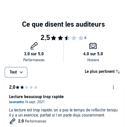
Dans chaque leçon :
une petite histoire intéressante montrant un point de
grammaire en contexte;
des enregistrements avec des explications claires et des
exemples;
des indications pratiques attirant l'attention sur des
Le livre audio (en format PDF) contient le texte intégral du cours :
utilisations spécifiques des temps;
les dialogues, les exercices de contrôle avec les réponses ainsi
qu'un appendix comprenant la traduction de toutes les règles de
des exercices pour mémoriser les formes rencontrées dans
grammaire et des mots et expressions difficiles en français.
des situations typiques;
la création autonome de phrases suivant les instructions du
Le plus pertinent
Tout
Cet audio est accompagné d'un document annexe se trouvant dans
lecteur.
votre bibliothèque après achat.
©2018 DIM Nauka i Multimedia (P)2018 DIM Nauka i Multimedia
Lecture beaucoup trop rapide
La lecture est trop rapide, on a pas le temps de réfléchir lorsqu
il y a un exercice, parfait si l on parle déjà couramment.