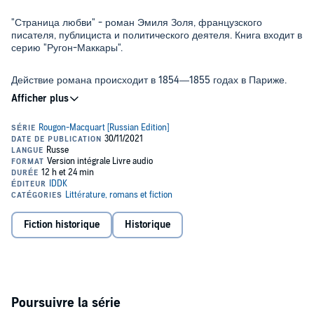
"Страница любви" - роман Эмиля Золя, французского
писателя, публициста и политического деятеля. Книга входит в
серию "Ругон-Маккары".
Действие романа происходит в 1854—1855 годах в Париже.
История женщины, вынужденной выбирать между любимым
мужчиной и наполненной ревностью дочерью.
Аудиокнига. Зарубежная классика.
Alexander Nakarada / Untold Stories
Переводчик: Столяров Михаил Павлович
Fiction historique
Historique
© ИДДК
Please note: This audiobook is in Russian.
©2021 IDDK (P)2021 IDDK
Poursuivre la série