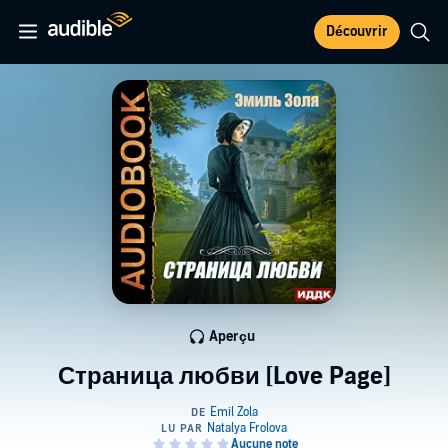
Découvrir
Aperçu
Страница любви [Love Page]