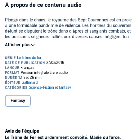
À propos de ce contenu audio
Plongé dans le chaos, le royaume des Sept Couronnes est en proie
à une formidable pandémie de violence. Les héritiers du souverain
défunt se disputent le trône dans d'âpres et sanglants combats, et
les puissants seigneurs, ralliés aux diverses causes, négligent tout
égard pour le peuple, qui supporte souffrances et famine.
Les ennemis jurés, Catelyn et Tyrion, fourbissent chacun leurs
armes. Catelyn Stark rejoint Renly Baratheon à la tête des forces de
Hautjardin et d'Accalmie, tandis que Tyrion Lannister ourdit de
nouvelles alliances et prépare Port-Réal à repousser le futur siège,
mais un nouveau péril se profile : une ombre qui plane, frappe les
rois et renverse les citadelles…
Bernard Métraux prête sa voix multiforme à une pléiade de
Fantasy
personnages qui tissent à travers leurs forces, leurs faiblesses, leurs
accès de fureur et de folie, l'histoire du Royaume et de ses intrigues
fascinantes.
Avis de l'équipe
Le Trône de Fer est ardemment convoité. Magie ou force,