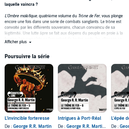
Illustration de couverture : © 2012 Home Box Office, Inc. All Rights
laquelle vaincra ?
Reserved. HBO and related service marks are the property of Home
Box Office, Inc.
L'Ombre maléfique
, quatrième volume du
Trône de Fer
, vous plonge
©2009 Pygmalion, département de Flammarion (P)2016 Editions
encore une fois dans une série de combats sanglants. Le trône est
Gallimard
convoité par les différents souverains, chacun convaincu de sa
légitimité. Une lutte âpre se fait aux dépens du peuple en proie à la
famine. Les complots se fomentent de toutes parts, les alliances se
Afficher plus
créent, les trahisons se multiplient. Dans ce chaos, un nouveau
danger menace. La magie entre en scène avec, entre autres, la
Poursuivre la série
maléfique Mélisandre d'Asshaï...
Personnages complexes, détails nombreux, stratégies fines : George
R.R. Martin nous comble encore d'émotions intenses. La
performance du narrateur, Bernard Métraux, est à nouveau à
saluer. Il sert le récit par les multiples intonations de sa voix. Fermez
les yeux, ce livre audio vous embarque au cœur des luttes sans
merci.
L'invincible forteresse
Intrigues à Port-Réal
L'épée d
De :
George R.R. Martin
De :
George R.R. Martin
, et autres
De :
Geor