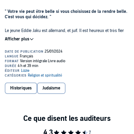
" Votre vie peut être belle si vous choisissez de la rendre belle.
C'est vous qui décidez. "
Le jeune Eddie Jaku est allemand, et juif. Il est heureux et très fier
de son pays. Tout change quand il est brutalement arrêté et déporté
dans un camp de concentration, en 1938. Au cours des sept années
qui suivent, il est confronté chaque jour aux pires horreurs, d'abord
à Buchenwald, puis à Auschwitz, et enfin lors des terribles "
marches de la mort ".
Cet enfer le prive de sa famille, de ses amis, mais aussi de son pays
– puisqu'il a juré de ne plus jamais remettre les pieds en
Allemagne.
À cent ans, Eddie souhaite partager avec les jeunes générations les
Historiques
Judaïsme
enseignements qu'il a tirés de cette épreuve : l'importance de la
gratitude, de la tolérance et de la gentillesse. Il souhaite aussi rendre
hommage à ceux qu'il a perdus.
Parce qu'il a survécu et malgré les souffrances endurées, Eddie a
décidé de sourire tous les jours. Il est profondément convaincu
d'être l'homme le plus heureux du monde.