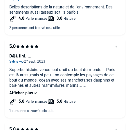
Belles descriptions de la nature et de l’environnement. Des
sentiments aussi taiseux soit ils parfois
Déjà fini…..
Superbe histoire venue tout droit du bout du monde….Paris
est là aussi,mais si peu…on contemple les paysages de ce
bout du monde,l’océan avec ses manchots,ses dauphins et
baleines et autres mammifères marins…
Un monde plein de douleurs,de tendresse,de peines et de joies
et de dur labeur prend forme devant nos yeux et nous
embarque….Merci à l’auteure et à la lectrice qui ont su si bien
nous faire voyager au bout du monde