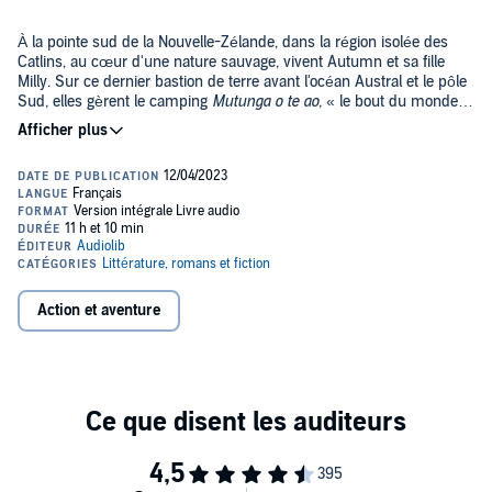
À la pointe sud de la Nouvelle-Zélande, dans la région isolée des
Catlins, au cœur d'une nature sauvage, vivent Autumn et sa fille
Milly. Sur ce dernier bastion de terre avant l'océan Austral et le pôle
Sud, elles gèrent le camping
Mutunga o te ao
, « le bout du monde »
en maori. Autumn et Milly forment un duo inséparable, jusqu'au jour
où débarque Flore, une jeune parisienne en quête de rédemption...
Hantées par le passé, mais bercées par les vents et les légendes
maories, ces trois femmes apprendront à se connaître, se
pardonner et s'aimer.
Mélissa Da Costa nous offre un voyage inoubliable à travers
des paysages d'une stupéfiante beauté, aux côtés de
personnages inspirés et inspirants. Un nouveau roman
magistral et une ode à la liberté.
Action et aventure
©2023 Audiolib (P)2023 Audiolib