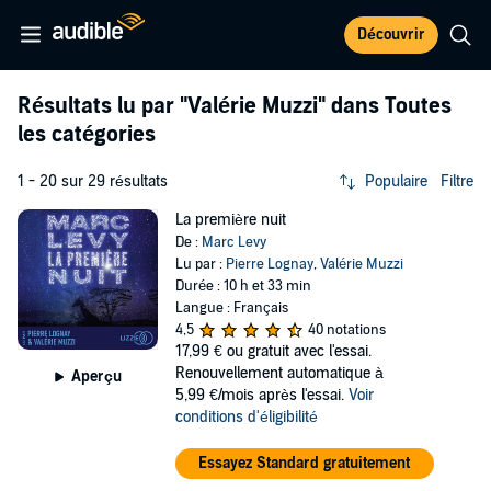
Découvrir
Résultats lu par
"Valérie Muzzi"
dans Toutes
les catégories
1 - 20 sur 29 résultats
Populaire
Filtre
La première nuit
De :
Marc Levy
Lu par :
Pierre Lognay
,
Valérie Muzzi
Durée : 10 h et 33 min
Langue : Français
4,5
40 notations
17,99 €
ou gratuit avec l'essai.
Renouvellement automatique à
Aperçu
5,99 €/mois après l'essai.
Voir
conditions d'éligibilité
Essayez Standard gratuitement