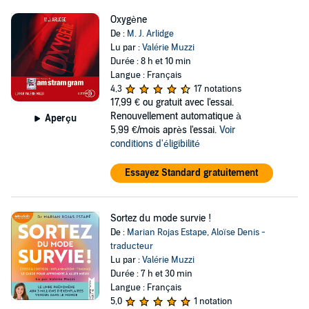
Oxygène
De :
M. J. Arlidge
Lu par :
Valérie Muzzi
Durée : 8 h et 10 min
Langue : Français
4,3
17 notations
17,99 €
ou gratuit avec l'essai.
Renouvellement automatique à
Aperçu
5,99 €/mois après l'essai.
Voir
conditions d'éligibilité
Essayez Standard gratuitement
Sortez du mode survie !
De :
Marian Rojas Estape
,
Aloïse Denis -
traducteur
Lu par :
Valérie Muzzi
Durée : 7 h et 30 min
Langue : Français
5,0
1 notation