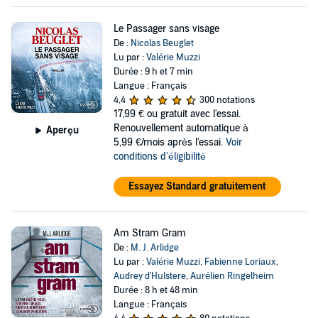
Le Passager sans visage
De :
Nicolas Beuglet
Lu par :
Valérie Muzzi
Durée : 9 h et 7 min
Langue : Français
4,4
300 notations
17,99 €
ou gratuit avec l'essai.
Renouvellement automatique à
Aperçu
5,99 €/mois après l'essai.
Voir
conditions d'éligibilité
Essayez Standard gratuitement
Am Stram Gram
De :
M. J. Arlidge
Lu par :
Valérie Muzzi
,
Fabienne Loriaux
,
Audrey d'Hulstere
,
Aurélien Ringelheim
Durée : 8 h et 48 min
Langue : Français