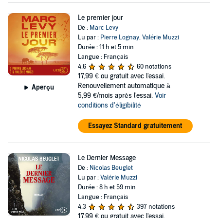
Le premier jour
De :
Marc Levy
Lu par :
Pierre Lognay
,
Valérie Muzzi
Durée : 11 h et 5 min
Langue : Français
4,6
60 notations
17,99 €
ou gratuit avec l'essai.
Renouvellement automatique à
Aperçu
5,99 €/mois après l'essai.
Voir
conditions d'éligibilité
Essayez Standard gratuitement
Le Dernier Message
De :
Nicolas Beuglet
Lu par :
Valérie Muzzi
Durée : 8 h et 59 min
Langue : Français
4,3
397 notations
17,99 €
ou gratuit avec l'essai.