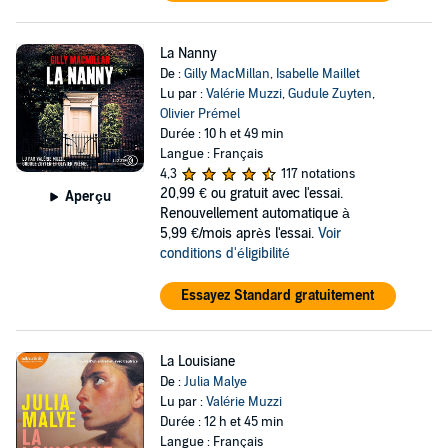
La Nanny
De :
Gilly MacMillan
,
Isabelle Maillet
Lu par :
Valérie Muzzi
,
Gudule Zuyten
,
Olivier Prémel
Durée : 10 h et 49 min
Langue : Français
4,3
117 notations
20,99 €
ou gratuit avec l'essai.
Aperçu
Renouvellement automatique à
5,99 €/mois après l'essai.
Voir
conditions d'éligibilité
Essayez Standard gratuitement
La Louisiane
De :
Julia Malye
Lu par :
Valérie Muzzi
Durée : 12 h et 45 min
Langue : Français