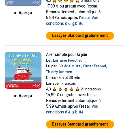
4,3
3 notations
17,99 €
ou gratuit avec l'essai.
Renouvellement automatique à
Aperçu
5,99 €/mois après l'essai.
Voir
conditions d'éligibilité
Essayez Standard gratuitement
Aller simple pour la joie
De :
Lorraine Fouchet
Lu par :
Valérie Muzzi
,
Olivier Prémel
,
Thierry Janssen
Durée : 4 h et 38 min
Langue : Français
4,3
21 notations
14,99 €
ou gratuit avec l'essai.
Aperçu
Renouvellement automatique à
5,99 €/mois après l'essai.
Voir
conditions d'éligibilité
Essayez Standard gratuitement