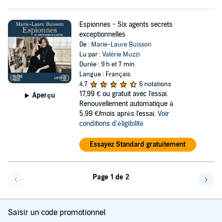
Espionnes - Six agents secrets
exceptionnelles
De :
Marie-Laure Buisson
Lu par :
Valérie Muzzi
Durée : 9 h et 7 min
Langue : Français
4,7
6 notations
17,99 €
ou gratuit avec l'essai.
Aperçu
Renouvellement automatique à
5,99 €/mois après l'essai.
Voir
conditions d'éligibilité
Essayez Standard gratuitement
Page 1 de 2
Page précédente
Page 
Saisir un code promotionnel