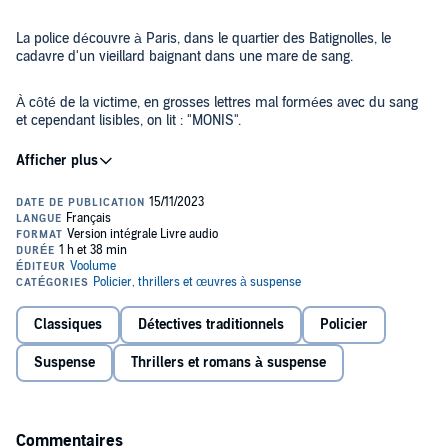
La police découvre à Paris, dans le quartier des Batignolles, le
cadavre d'un vieillard baignant dans une mare de sang.
À côté de la victime, en grosses lettres mal formées avec du sang
et cependant lisibles, on lit : "MONIS".
Les soupçons se portent rapidement sur le neveu du vieil homme,
un dénommé Monistrol, auquel le vieillard venait de refuser un prêt
et qui devait hériter d'une grande fortune au décès de son oncle.
Rapidement accusé, Monistrol avoue sa culpabilité.
Ces aveux ne convainquent pas l'inspecteur Méchinet, qui décide
de reprendre l'enquête à zéro avec de véritables méthodes
Classiques
Détectives traditionnels
Policier
d'investigation policière.
©domaine public (P)2023 VOolume
Suspense
Thrillers et romans à suspense
Commentaires