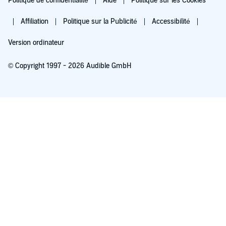
Politique de confidentialité
Aide
Politique sur les Cookies
Affiliation
Politique sur la Publicité
Accessibilité
Version ordinateur
© Copyright 1997 - 2026 Audible GmbH
Essayez pour 0,00 €
Renouvellement automatique à 5,99 €/mois après 30 jours. Annulation possible
chaque mois.