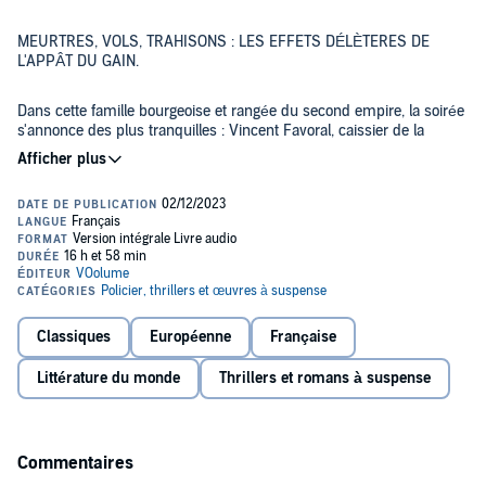
MEURTRES, VOLS, TRAHISONS : LES EFFETS DÉLÈTERES DE
L'APPÂT DU GAIN.
Dans cette famille bourgeoise et rangée du second empire, la soirée
s'annonce des plus tranquilles : Vincent Favoral, caissier de la
banque Thaller, reçoit quelques habitués à dîner en famille.
Elle vire au drame lorsque Thaller fait irruption en accusant Favoral
de détournement de fonds.
Favoral paniqué, et encouragé par son patron à se soustraire à la
police, s'enfuit.
Classiques
Européenne
Française
C'est la stupéfaction parmi les convives. Favoral passait en effet
pour un homme probe et ordonné, scrupuleux jusqu'à l'excès.
Littérature du monde
Thrillers et romans à suspense
Est-il tombé dans un guet-apens ? Pourquoi, s'il est coupable,
Thaller ne l'a-t-il pas livré à la police ? Des proches de Favoral sont
bien décidés à faire la lumière sur cette mystérieuse affaire.
Commentaires