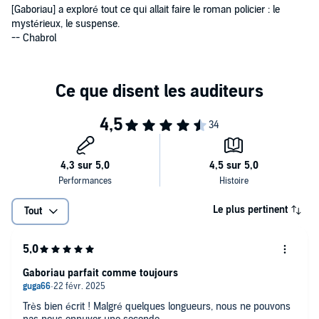
En marge des enquêtes de Monsieur Lecoq,
L'Argent des autres
est
[Gaboriau] a exploré tout ce qui allait faire le roman policier : le
un roman judiciaire à la tonalité plus sociale, qui dénonce les
mystérieux, le suspense.
turpitudes et les excès de l'argent facile. Rebondissements, suspens
-- Chabrol
: Émile Gaboriau, y démontre, une fois encore, sa prodigieuse
maîtrise du roman d'aventures.
©domaine public (P)2023 VOolume
Le plus pertinent
Tout
Gaboriau parfait comme toujours
Très bien écrit ! Malgré quelques longueurs, nous ne pouvons